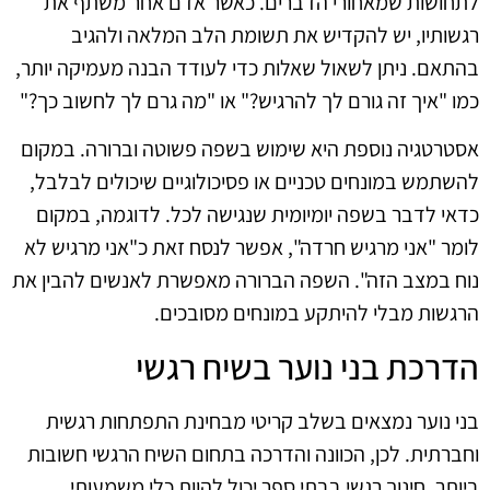
לתחושות שמאחורי הדברים. כאשר אדם אחר משתף את
רגשותיו, יש להקדיש את תשומת הלב המלאה ולהגיב
בהתאם. ניתן לשאול שאלות כדי לעודד הבנה מעמיקה יותר,
כמו "איך זה גורם לך להרגיש?" או "מה גרם לך לחשוב כך?"
אסטרטגיה נוספת היא שימוש בשפה פשוטה וברורה. במקום
להשתמש במונחים טכניים או פסיכולוגיים שיכולים לבלבל,
כדאי לדבר בשפה יומיומית שנגישה לכל. לדוגמה, במקום
לומר "אני מרגיש חרדה", אפשר לנסח זאת כ"אני מרגיש לא
נוח במצב הזה". השפה הברורה מאפשרת לאנשים להבין את
הרגשות מבלי להיתקע במונחים מסובכים.
הדרכת בני נוער בשיח רגשי
בני נוער נמצאים בשלב קריטי מבחינת התפתחות רגשית
וחברתית. לכן, הכוונה והדרכה בתחום השיח הרגשי חשובות
ביותר. חינוך רגשי בבתי ספר יכול להוות כלי משמעותי