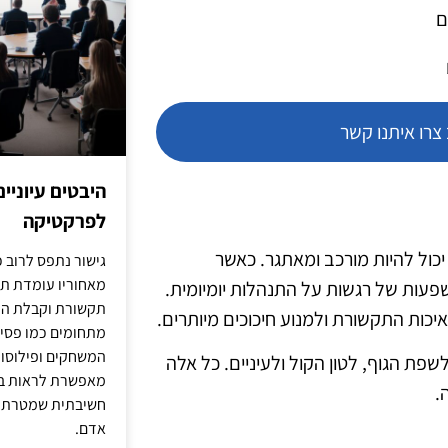
ם
רו איתנו קשר
היבטים עיוניי
לפרקטיקה
יכול להיות מורכב ומאתגר. כאשר
גישור נתפס לרוב כ
מאחוריו עומדת תש
פעות של רגשות על התנהלות יומיומית.
תקשורת וקבלת החל
כות התקשורת ולמנוע חיכוכים מיותרים.
מתחומים כמו פסיכו
המשחקים ופילוסופי
ת הגוף, לטון הקול ולעיניים. כל אלה
מאפשרת לראות בג
.
חשיבתית שמטרתה ש
אדם.