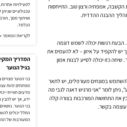
לפעילויות אחרות. 
הקשבה, אמפתיה ורצון טוב. התייחסות
טכנולוגיים שניתן 
תהליך ההבנה ההדדית.
ושיתוף מסך, תורם
הנלמד.
לקריאת המאמר »
 הבעת רגשות יכולה לשמש דוגמה
 יש להקפיד על איזון – לא להעמיס את
המדריך המקיף 
שיחה כזו יכולה לסייע לבנות אמון
בגיל הנוער
בני הנוער מצויים 
השתמש במונחים מעורפלים, יש לתאר
מפתחים זהות עצמי
 ניתן לומר "אני מרגיש דאגה לגבי מה
מדעים חווייתי יכ
בין את התחושות המורכבות בצורה קלה
ידע, אך יש להבין 
 עוצמה בקשר.
בני הנוער. נושאים 
החלל יכולים להוו
המעורבות של המ