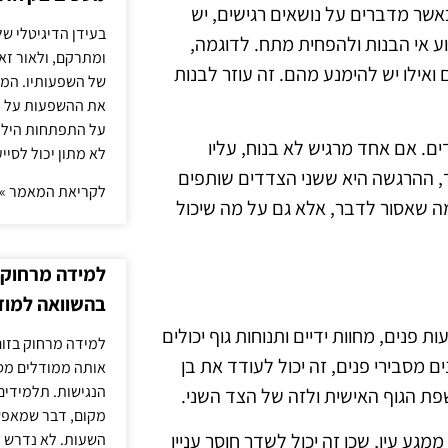
אשר מדברים על נושאים רגישים, יש
בעידן הדיגיטלי של
וע אי הבנות ולהפחית מתח. לדוגמה,
ומתרקם, ולאור זא
ואילו יש להימנע מהם. זה עוזר לבנות
של השפעותיו. המעק
את ההשפעות על הב
על התפתחות הילד.
ם. אם אחד מרגיש לא בנוח, עליו
לא מתון יכול לסיי
, ההרגשה היא ששני הצדדים שותפים
לקריאת המאמר »
 מה שאסור לדבר, אלא גם על מה שיכול
למידה מרחוק ב
בהשוואה למוד
נים, מחוות ידיים ותנוחות גוף יכולים
למידה מרחוק בזום
 מסבירי פנים, זה יכול לעודד את בן
אותה ממודלים מסו
הנגישות. תלמידים
פת הגוף האישית ולזה של הצד השני.
מקום, דבר שמאפש
ממגע עין, שכן זה יכול לשדר חוסר עניין
השעות. לא נדרש ז