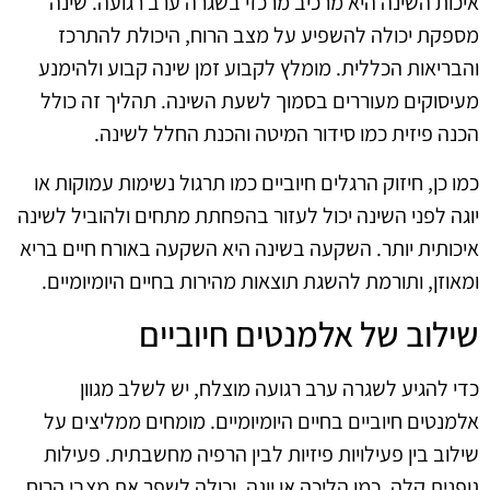
איכות השינה היא מרכיב מרכזי בשגרה ערב רגועה. שינה
מספקת יכולה להשפיע על מצב הרוח, היכולת להתרכז
והבריאות הכללית. מומלץ לקבוע זמן שינה קבוע ולהימנע
מעיסוקים מעוררים בסמוך לשעת השינה. תהליך זה כולל
הכנה פיזית כמו סידור המיטה והכנת החלל לשינה.
כמו כן, חיזוק הרגלים חיוביים כמו תרגול נשימות עמוקות או
יוגה לפני השינה יכול לעזור בהפחתת מתחים ולהוביל לשינה
איכותית יותר. השקעה בשינה היא השקעה באורח חיים בריא
ומאוזן, ותורמת להשגת תוצאות מהירות בחיים היומיומיים.
שילוב של אלמנטים חיוביים
כדי להגיע לשגרה ערב רגועה מוצלח, יש לשלב מגוון
אלמנטים חיוביים בחיים היומיומיים. מומחים ממליצים על
שילוב בין פעילויות פיזיות לבין הרפיה מחשבתית. פעילות
גופנית קלה, כמו הליכה או יוגה, יכולה לשפר את מצבי הרוח