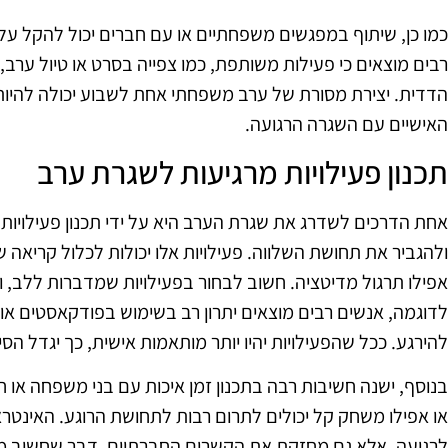
כמו כן, שיתוף במפגשים משפחתיים או עם חברים יכול להקל על
רבים מוצאים כי פעילות משותפת, כמו צפייה בסרט או טיול ער
הדדית. יצירת מסורת של ערב משפחתי אחת לשבוע יכולה להי
האישיים עם השגרה הרגועה.
תכנון פעילויות מרגיעות לשגרת ערב
אחת הדרכים לשדרג את שגרת הערב היא על ידי תכנון פעילויות
ולהגביר את תחושת השלווה. פעילויות אלו יכולות לכלול קריאה ש
אפילו תרגול מדיטציה. חשוב לבחור בפעילויות שמדברות ללב, 
לדוגמה, אנשים רבים מוצאים יתרון רב בשימוש בפודקאסטים או
להירגע. ככל שהפעילויות יהיו יותר מותאמות אישית, כך יגדל הסיכ
בנוסף, ישנה חשיבות רבה בתכנון זמן איכות עם בני משפחה או חב
או אפילו משחק קל יכולים לתרום רבות לתחושת הרוגע. האינט
לרגיעה, אלא גם מחזקת את הקשרים החברתיים, דבר שחשוב מאו