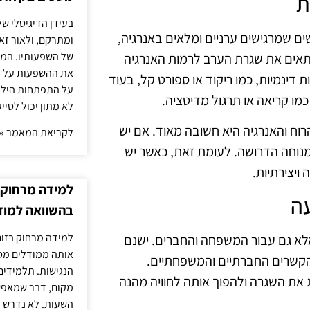
ת
בעידן הדיגיטלי של
ם שמרגישים ערניים ומלאים באנרגיה,
ומתרקם, ולאור זא
של השפעותיו. המעק
התאים את שגרת הערב לרמות האנרגיה
את ההשפעות על הב
 דינמיות, כמו ריקוד או ספורט קל, בעוד
על התפתחות הילד.
כמו קריאה או תרגול מדיטציה.
לא מתון יכול לסיי
וח והאנרגיה היא חשובה מאוד. אם יש
לקריאת המאמר »
מנוחה הדרושה. לעומת זאת, כאשר יש
ויצירתיות.
למידה מרחוק ב
עה
בהשוואה למוד
למידה מרחוק בזום
 אלא גם עבור המשפחה והחברים. ישנם
אותה ממודלים מסו
ק הקשרים החברתיים והמשפחתיים.
הנגישות. תלמידים
 את השגרה ולהפוך אותה לחוויה מהנה
מקום, דבר שמאפש
השעות. לא נדרש ז