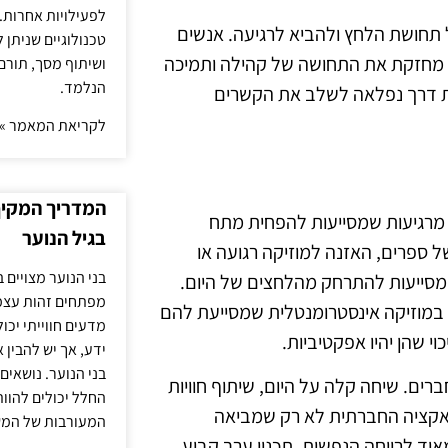
לפעילויות אחרות. 
 תחושת הלחץ ולהביא לרגיעה. אנשים
טכנולוגיים שניתן 
ב, מחזקת את התחושה של קהילה ותמיכה
ושיתוף מסך, תורם
הנלמד.
ות דרך נפלאה לשלב את הקשרים
לקריאת המאמר »
המדריך המקיף 
 מרגיעות שמסייעות להפחית מתח
בגיל הנוער
ל ספרים, האזנה למוזיקה רגועה או
בני הנוער מצויים 
ומסייעות להתרחק מהלחצים של היום.
מפתחים זהות עצמי
 במוזיקה אינסטרומנטלית שמסייעת להם
מדעים חווייתי יכ
וי שהן יהיו אפקטיביות.
ידע, אך יש להבין 
בני הנוער. נושאים 
רים. שיחה קלה על היום, שיתוף חוויות
החלל יכולים להוו
ראקציה החברתית לא רק שמביאה
המעורבות של המ
ד לרווחה הנפשית. תכנון ערב קבוע