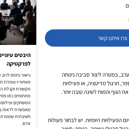
ם
רו איתנו קשר
היבטים עיוניי
לפרקטיקה
ב, במטרה ליצור סביבה נינוחה
גישור נתפס לרוב כ
מאחוריו עומדת תש
פר, תרגול מדיטציה, או פעילויות
תקשורת וקבלת החל
את הגוף והמוח לשינה טובה יותר.
מתחומים כמו פסיכו
המשחקים ופילוסופי
מאפשרת לראות בג
חשיבתית שמטרתה ש
 הפעילויות היומיות. יש לבחור פעולות
אדם.
ול תרגילי נשימה. בנוסף, חשוב