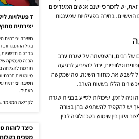
את, יש לזכור כי ישנם אנשים המעדיפים
 האישיים. בחירה בפעילויות שמענגות
7 פעילויות ל
יצירתית מחוץ
ה
חשיבה יצירתית היא
בגיל ההתבגרות. ה
בדרכים חדשניות, 
ום של רבים, והשפעתה על שגרת ערב
הבנה מעמיקה של ה
ים וטלוויזיות, יכול להפריע לרגיעה
תורמת להצלחה בלי
ול לשבש את מחזור השינה, מה שמקשה
מיומנויות חברתיות
כשירים הללו בשעות הערב.
חשיבה יצירתית עש
בעתיד.
וניהול זמן, שיכולות לסייע בבניית שגרת
לקריאת המאמר »
, אך יש להקפיד להשתמש בהן בצורה
 איזון בין שימוש בטכנולוגיה לבין
כיצד לזהות ס
מסכים בקלות