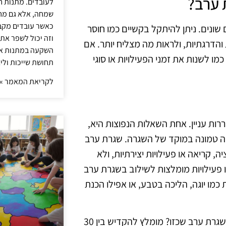
 ערב?
לעובדים. מתנות ח
שמחה, אלא גם מחז
כאשר עובדים מקבל
שונים. ניתן להיתקל בקשיים כמו חוסר
וזה יכול לשפר את 
 והדרגתיות, ולראות מה מצליח יותר. אם
השקעה במתנות איכ
 לשנות את זמני הפעילויות או סוגי
תחושת שייכות וליצ
לקריאת המאמר »
ות עניין. אחת השאלות הנפוצות היא,
בה טמונה במוקד של השגרה. שגרת ערב
 קריאה או פעילויות יצירתיות, ולא
 פעילויות מומלצות לשילוב בשגרת ערב
כמו יוגה, הליכה בטבע, או אפילו הכנת
שאלה נוספת שצצה לא אחת היא, מהו הזמן המומלץ להקדיש לשגרת ערב שכזו? מומלץ להקדיש בין 30