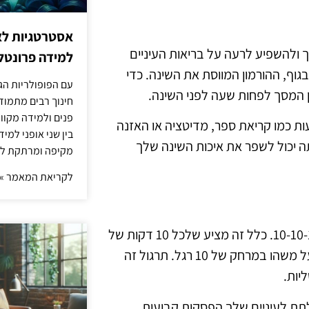
אסטרטגיות לא
ולהשפיע לרעה על בריאות העיניים
למידה פרונטלי
גוף, ההורמון המווסת את השינה. כדי
עם הפופולריות הג
מן המסך לפחות שעה לפני השינה.
חינוך רבים מתמוד
פנים ולמידה מקוונ
ת כמו קריאת ספר, מדיטציה או האזנה
בין שני אופני למי
ה יכול לשפר את איכות השינה שלך
מקיפה ומרתקת לת
לקריאת המאמר »
בנוסף לכלל 20-20-20, קו מנחה נוסף שכדאי לזכור הוא כלל 10-10-10. כלל זה מציע שלכל 10 דקות של
זמן מסך, אתה צריך לקחת הפסקה של 10 שניות כדי להסתכל על משהו במרחק של 10 רגל. תרגול זה
יות.
ך, אתה יכול לתת לעיניים שלך הפסקות קבועות