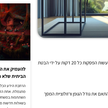
זמן מסך מופרז עלול לאמץ את העיניים ולהוביל לאי נוחות. נסו לעשות הפסקות כל 20 דקות על ידי הבטת
להעמיק את היד
הביתית שלא ת
הרחבת הידע הכללי
מתגמלת. אחת הדר
תאם את גודל הגופן ורזולוציית המסך
השתתפות במשחק ט
בשאלות חדשות מדי