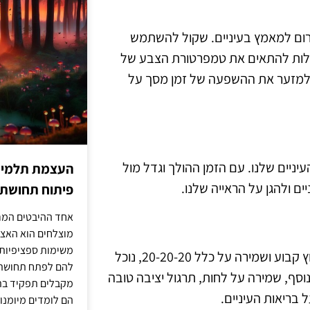
רום למאמץ בעיניים. שקול להשתמש
ולות להתאים את טמפרטורת הצבע של
ר למזער את ההשפעה של זמן מסך על
יניים שלנו. עם הזמן ההולך וגדל מול
העצמת תלמידים
ים ולהגן על הראייה שלנו.
פיתוח תחושת א
אחד ההיבטים המרכ
מוצלחים הוא האצל
משימות ספציפיות 
על ידי שילוב הרגלים פשוטים כמו התאמת הגדרות המסך, מצמוץ קבוע ושמירה על כלל 20-20-20, נוכל
להם לפתח תחושת א
סף, שמירה על לחות, תרגול יציבה טובה
מקבלים תפקיד בתכ
 בריאות העיניים.
הם לומדים מיומנוי