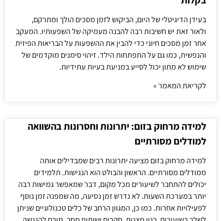
בקלות
בעידן הדיגיטלי של היום, הביקוש לזמן מסכים הולך ומתרקם,
ולאור זאת יש חשיבות רבה להבנה מעמיקה של השפעותיו. המעקב
אחר זמן מסכים חיוני כדי להבין את ההשפעות על הבריאות הפיזית
והנפשית, כמו גם על התפתחות הילד. זיהוי סימנים מוקדמים של
שימוש לא מתון יכול לסייע במניעת בעיות עתידיות.
לקריאת המאמר »
למידה מרחוק בזום: יתרונות וחסרונות בהשוואה
למודלים מסורתיים
למידה מרחוק בזום מציעה יתרונות רבים שמבדילים אותה
ממודלים מסורתיים. הראשון והבולט הוא הנגישות. תלמידים
יכולים להתחבר לשיעורים מכל מקום, דבר שמאפשר גמישות רבה
יותר במערכת השעות. לא נדרש זמן נסיעה, מה שמפנה זמן נוסף
לפעילויות אחרות. כמו כן, המגוון הרחב של כלים טכנולוגיים שניתן
לשלב בשיעורים, כגון מצגות, סקרים ושיתוף מסך, תורם להנגשה