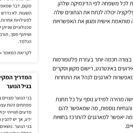
ת לכל משפחה לפי הדינמיקה שלהן.
מקום, דבר שמאפש
קציה יכולה לנתח את הנתונים שלה
השעות. לא נדרש ז
לפעילויות אחרות. 
יה מותאמת אישית ומגוון את האפשרויות
טכנולוגיים שניתן 
ושיתוף מסך, תורם
הנלמד.
לקריאת המאמר »
משפחתיות בשנת 2025 יכול להיעשות בצורה חכמה יותר בעזרת פלטפורמות
רועים באינטרנט, רישום מקוון וסקרים
מאפשרות לארגנים לנהל את התחרות
המדריך המקיף 
בגיל הנוער
בני הנוער מצויים 
ות כמו קוד QR שיכולות לספק גישה מהירה למידע נוסף על כל תחנת
מפתחים זהות עצמי
 והנחיות נוספות, מה שמאפשר להם
מדעים חווייתי יכ
כמה יאפשר למארגנים להתרכז בחוויות
ידע, אך יש להבין 
ים.
בני הנוער. נושאים 