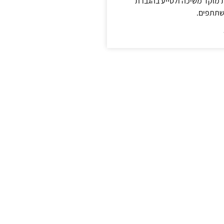
ת מוקד משיכה ולסייע בהגברת
שתתפים.