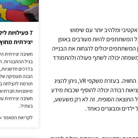
נטראקטיבי ומלהיב יותר עם שימוש
7 פעילויות ל
כל המשתתפים להיות מעורבים באופן
יצירתית מחוץ
ן המשתתפים יכולים להנחות את הבנייה
חשיבה יצירתית היא
כל משפחה יכולה לשתף פעולה ולהתמודד
בגיל ההתבגרות. ה
בדרכים חדשניות, 
הבנה מעמיקה של ה
טכנולוגיות כמו מציאות מדומה ומציאות רבודה יכולות לשדרג את החוויה. בעזרת משקפי VR, ניתן להציג
תורמת להצלחה בלי
יאות רבודה יכולה להוסיף שכבות מידע
מיומנויות חברתיות
ל התוצאה הסופית. זה לא רק משעשע,
חשיבה יצירתית עש
בעתיד.
ל ילדים ומבוגרים כאחד.
לקריאת המאמר »