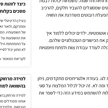
רותיות וחדשנות. משפחות יכולות לבנות
כיצד לזהות ס
טים שמסוגלים להעביר חלקים, להרכיב
מסכים בקלות
. הפעלת רובוטים משדרגת את החוויה
בעידן הדיגיטלי של
ומתרקם, ולאור זא
של השפעותיו. המעק
אוטומטיות. ילדים יכולים ללמוד איך
את ההשפעות על הב
את הכישורים הטכנולוגיים שלהם.
על התפתחות הילד.
ה לעודד עבודת צוות ולפתח מיומנויות
לא מתון יכול לסיי
לקריאת המאמר »
 לגו. בעזרת אלגוריתמים מתקדמים, ניתן
למידה מרחוק ב
ומה לא. זה יכול לכלול המלצות על סוגי
בהשוואה למוד
כולות להשתמש במידע הזה כדי לשפר את
למידה מרחוק בזום
אותה ממודלים מסו
הנגישות. תלמידים