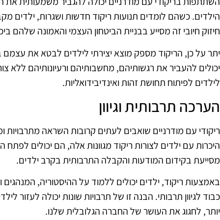
השתתפות בריקודי עם מודרניים יכולה להגביר משמעותית את ה
הילדים. כשהם לומדים תנועות ריקוד חדשות ושגרות, ילדים מקב
חיזוק חיובי זה מסייע בבניית הביטחון העצמי והאמונה שלהם ביכ
יתר על כן, הריקוד מספק מוצא יצירתי לילדים לבטא את עצמם 
יכולים להעביר את רגשותיהם, מחשבותיהם ורעיונותיהם ללא צורך 
לילדים לפיתוח תחושת זהות ואינדיבידואליות.
הערכה תרבותית וגיוון
ריקודי עם מודרניים שואבים לעתים קרובות השראה מתרבויות ומס
היכרות עם ילדים לצורות ריקוד מגוונות אלה, הם יכולים לפתח ה
מסייעת בקידום המודעות והקבלה התרבותית בקרב ילדים.
באמצעות ריקוד, ילדים יכולים ללמוד על ההיסטוריה, המנהגים ו
כבוד לגיוון תרבותי. הבנה זו של תרבויות שונות יכולה לעזור לי
יותר, לחגוג את העושר של החברה הגלובלית שלנו.