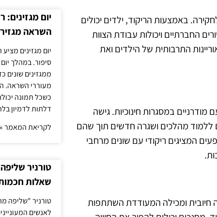
יום מגזינים: ר
לחקירה. באמצעות הריקוד, ילדים יכולים
השראה מגזירי
רים החברתיים ויכולות עבודת הצוות
ריינות התרבותית של הילדים ואת
יום מגזינים מציע 
סיפור. במהלך יום
ממגזינים שונים כ
מעוררי השראה. ה
כשכל תמונה יכולה
דלתות לדמיון בלת
 מודרניים במסגרות חינוכיות. גישה
ם ללמוד מהלכים ושגרה חדשים תוך שהם
לקריאת המאמר »
עים המציגים ריקודי עם שונים מרחבי
ות.
טורניר שליפה 
שאלות חכמות 
טורניר "שליפה מה
בה חיובית ומכילה המעודדת השתתפות
לאנשים המעונייני