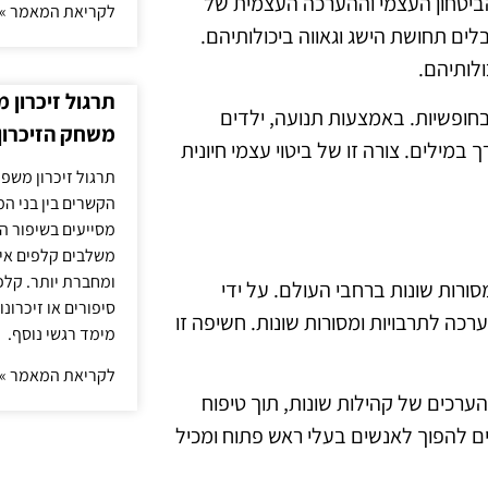
ביטחון העצמי וההערכה העצמית של
לקריאת המאמר »
לים תחושת הישג וגאווה ביכולותיהם.
ולותיהם.
תרגול זיכרון 
בחופשיות. באמצעות תנועה, ילדים
משחק הזיכרון
במילים. צורה זו של ביטוי עצמי חיונית
תרגול זיכרון משפח
הקשרים בין בני ה
מסייעים בשיפור הי
משלבים קלפים איש
ומחברת יותר. קלפי
ורות שונות ברחבי העולם. על ידי
סיפורים או זיכרו
ערכה לתרבויות ומסורות שונות. חשיפה זו
מימד רגשי נוסף.
לקריאת המאמר »
הערכים של קהילות שונות, תוך טיפוח
לדים להפוך לאנשים בעלי ראש פתוח ומכיל