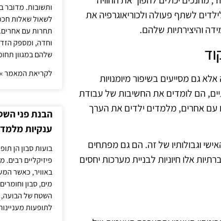
קוד, מחנכים יכולים להפוך את החוויה
ותשובות. מדובר ב
ילדים לשתף פעולה ולכוריאוגרפיה את
לשאול שאלות חכמו
דה והיצירתיות שלהם.
תחרות עם אחרים. 
וחדה, ומספק הזד
וד
שלהם במגוון תחומ
לקריאת המאמר »
אלא גם מסייעים בשיפור מיומנויות
יים, הם לומדים את החשיבות של עבודת
ום עם אחרים, מלמדים ילדים את הערך
הבנת פני השטח
ענקיות מלמדת
שי וגבולותיו של זה. הם גם מפתחים
בועות סבון הן תו
תיות אלו חיוניות לבניית מערכות יחסים
פיזיקליים רבים. מ
באוויר, כאשר המ
מים, סבון וחומרים
השטח של הבועה, ה
לתופעות מעניינות