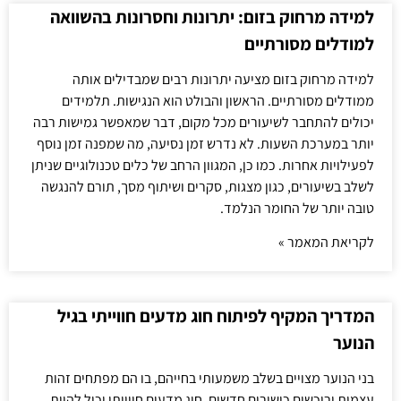
למידה מרחוק בזום: יתרונות וחסרונות בהשוואה
למודלים מסורתיים
למידה מרחוק בזום מציעה יתרונות רבים שמבדילים אותה
ממודלים מסורתיים. הראשון והבולט הוא הנגישות. תלמידים
יכולים להתחבר לשיעורים מכל מקום, דבר שמאפשר גמישות רבה
יותר במערכת השעות. לא נדרש זמן נסיעה, מה שמפנה זמן נוסף
לפעילויות אחרות. כמו כן, המגוון הרחב של כלים טכנולוגיים שניתן
לשלב בשיעורים, כגון מצגות, סקרים ושיתוף מסך, תורם להנגשה
טובה יותר של החומר הנלמד.
לקריאת המאמר »
המדריך המקיף לפיתוח חוג מדעים חווייתי בגיל
הנוער
בני הנוער מצויים בשלב משמעותי בחייהם, בו הם מפתחים זהות
עצמית ורוכשים כישורים חדשים. חוג מדעים חווייתי יכול להוות