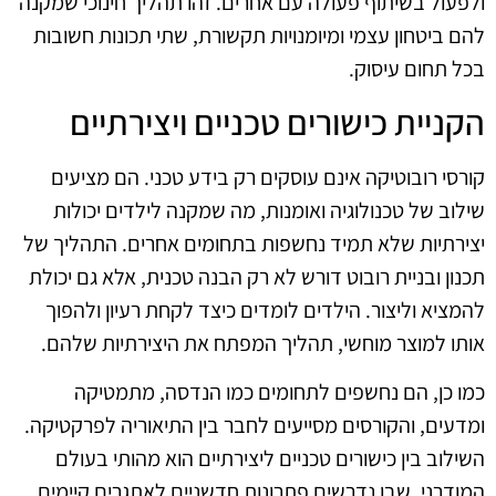
ולפעול בשיתוף פעולה עם אחרים. זהו תהליך חינוכי שמקנה
להם ביטחון עצמי ומיומנויות תקשורת, שתי תכונות חשובות
בכל תחום עיסוק.
הקניית כישורים טכניים ויצירתיים
קורסי רובוטיקה אינם עוסקים רק בידע טכני. הם מציעים
שילוב של טכנולוגיה ואומנות, מה שמקנה לילדים יכולות
יצירתיות שלא תמיד נחשפות בתחומים אחרים. התהליך של
תכנון ובניית רובוט דורש לא רק הבנה טכנית, אלא גם יכולת
להמציא וליצור. הילדים לומדים כיצד לקחת רעיון ולהפוך
אותו למוצר מוחשי, תהליך המפתח את היצירתיות שלהם.
כמו כן, הם נחשפים לתחומים כמו הנדסה, מתמטיקה
ומדעים, והקורסים מסייעים לחבר בין התיאוריה לפרקטיקה.
השילוב בין כישורים טכניים ליצירתיים הוא מהותי בעולם
המודרני, שבו נדרשים פתרונות חדשניים לאתגרים קיימים.