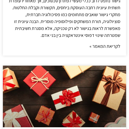
גישור נתפס לרוב ככלי מעשי לפתרון סכסוכים, אך מאחוריו עומדת
תשתית עיונית רחבה העוסקת ביחסים, תקשורת וקבלת החלטות.
מחקרי גישור שואבים מתחומים כמו פסיכולוגיה חברתית,
סוציולוגיה, תורת המשחקים ופילוסופיה מוסרית. הבנה עיונית זו
מאפשרת לראות בגישור לא רק טכניקה, אלא מסגרת חשיבתית
שמטרתה שינוי דפוסי אינטראקציה בין בני אדם.
לקריאת המאמר »