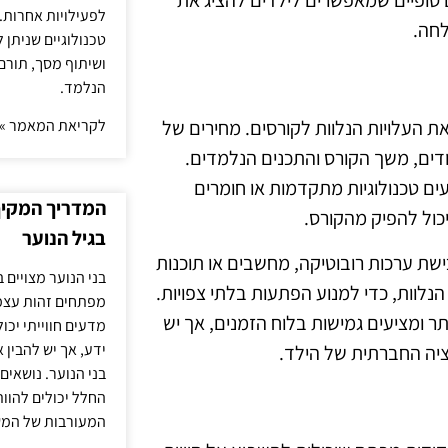
ם סופיים שמאפשרים לילדים להציג את
לפעילויות אחרות. 
חה.
טכנולוגיים שניתן 
ושיתוף מסך, תורם
הנלמד.
לקריאת המאמר »
ת העלויות הנלוות לקורסים. מחירים של
דים, משך הקורס והתכנים הנלמדים.
ים טכנולוגיות מתקדמות או חומרים
המדריך המקיף 
כול להפיק מהקורס.
בגיל הנוער
ישת ערכות רובוטיקה, מחשבים או תוכנות
בני הנוער מצויים 
נלוות, כדי למנוע הפתעות בלתי צפויות.
מפתחים זהות עצמי
ותר ומציעים גמישות בלוח הזמנים, אך יש
מדעים חווייתי יכ
ידע, אך יש להבין 
ה החברתית של הילד.
בני הנוער. נושאים 
החלל יכולים להוו
המעורבות של המ