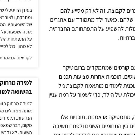
ים לקבוצה. זה לא רק מסייע להם
בעידן הדיגיטלי של
ומתרקם, ולאור זא
י שלהם. כאשר ילד מתמודד עם אתגרים
של השפעותיו. המעק
 יכולות להשפיע על התפתחותם החברתית
את ההשפעות על הב
רתיות.
על התפתחות הילד.
לא מתון יכול לסיי
לקריאת המאמר »
ישנם קורסים שמתמקדים ברובוטיקה
טים. תוכניות אחרות מציעות תכנים
למידה מרחוק ב
, כולל תכנות בשפות כמו Python או Java. כל תוכנית לימודים מותאמת לקבוצת גיל
בהשוואה למוד
כולת של הילד, כדי לשמור על רמת עניין
למידה מרחוק בזום
אותה ממודלים מסו
, מתמטיקה או אמנות. תוכניות אלו
הנגישות. תלמידים
מקום, דבר שמאפש
ים בין התחומים השונים ולפתח חשיבה
השעות. לא נדרש ז