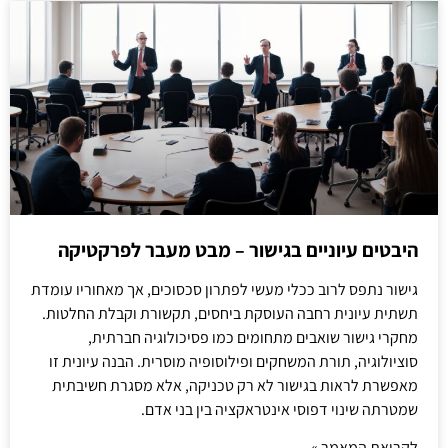
היבטים עיוניים בגישור – מבט מעבר לפרקטיקה
גישור נתפס לרוב ככלי מעשי לפתרון סכסוכים, אך מאחוריו עומדת
תשתית עיונית רחבה העוסקת ביחסים, תקשורת וקבלת החלטות.
מחקרי גישור שואבים מתחומים כמו פסיכולוגיה חברתית,
סוציולוגיה, תורת המשחקים ופילוסופיה מוסרית. הבנה עיונית זו
מאפשרת לראות בגישור לא רק טכניקה, אלא מסגרת חשיבתית
שמטרתה שינוי דפוסי אינטראקציה בין בני אדם.
לקריאת המאמר »