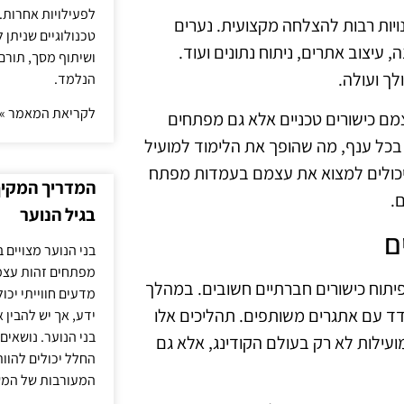
לפעילויות אחרות. 
יות רבות להצלחה מקצועית. נערים
טכנולוגיים שניתן 
, עיצוב אתרים, ניתוח נתונים ועוד.
ושיתוף מסך, תורם
לך ועולה.
הנלמד.
לקריאת המאמר »
מם כישורים טכניים אלא גם מפתחים
 בכל ענף, מה שהופך את הלימוד למועיל
 יכולים למצוא את עצמם בעמדות מפתח
המדריך המקיף 
.
בגיל הנוער
ם
בני הנוער מצויים 
מפתחים זהות עצמי
לפיתוח כישורים חברתיים חשובים. במהלך
מדעים חווייתי יכ
ד עם אתגרים משותפים. תהליכים אלו
ידע, אך יש להבין 
בני הנוער. נושאים 
ועילות לא רק בעולם הקודינג, אלא גם
החלל יכולים להוו
המעורבות של המ