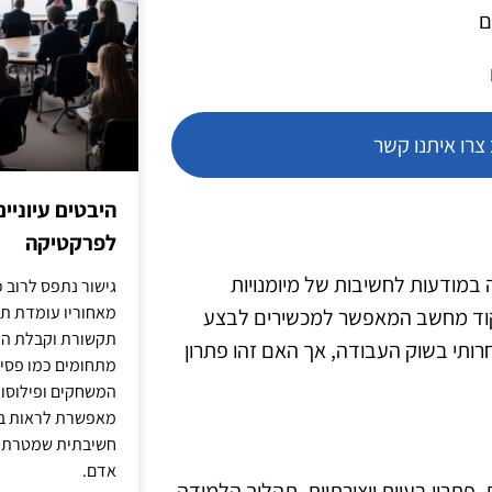
ם
רו איתנו קשר
היבטים עיוניי
לפרקטיקה
ה במודעות לחשיבות של מיומנויות
גישור נתפס לרוב כ
מאחוריו עומדת תש
בת קוד מחשב המאפשר למכשירים לבצע
תקשורת וקבלת החל
חרותי בשוק העבודה, אך האם זהו פתרון
מתחומים כמו פסיכו
המשחקים ופילוסופי
מאפשרת לראות בג
חשיבתית שמטרתה ש
אדם.
ית, פתרון בעיות ויצירתיות. תהליך הלמידה