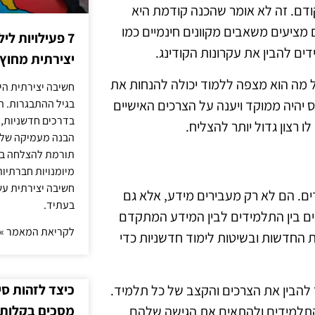
קודם. זה לא אומר שהכנה קודמת היא
מציעים משאבים מקוונים חינמיים כמו
7 פעילויות ל
ים להבין את עקרונות הקודינג.
יצירתית מחוץ
ל מה הוא מצפה ללמוד יכולה להנחות את
חשיבה יצירתית היא
 יהיה ממוקד ויענה על הצרכים האישיים
בגיל ההתבגרות. ה
בדרכים חדשניות, 
 רצון גדול יותר להצליח.
הבנה מעמיקה של ה
תורמת להצלחה בלי
מיומנויות חברתיות
חשיבה יצירתית עש
ם. הם לא רק מעבירים מידע, אלא גם
בעתיד.
ם בין התלמידים לבין המידע המתקדם
לקריאת המאמר »
ות החדשות ובשיטות לימוד חדשניות כדי
כיצד לזהות ס
ר להבין את הצרכים והקצב של כל תלמיד.
מסכים בקלות
מהתלמידים ולהתאים את הגישה שלהם