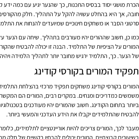
הכרת מושגי יסוד בבסיס התכנות, כך שהנער יגיע עם כמה ידע 
חובה, אך היא בהחלט עשויה להקל על התהליך. חלק מהקורסים 
סרטוני הסבר או משחקים חינוכיים שמיועדים להנחות את התלמיד
כמו כן, חשוב שההורים יהיו מעורבים בתהליך. שיחה עם הנער ע
המורים על הציפיות של התלמיד. הבנה זו יכולה להבטיח שהקורס
של הנער. כך, התלמיד ירגיש מחובר יותר לתהליך הלמידה ויהיה לו
תפקיד המורים בקורסי קודינג
המורים בקורסי קודינג משחקים תפקיד מרכזי בהצלחת התלמידי
משמשים כמדריכים ומנחים. במקרים רבים, המורים הם המקשרי
ביותר בתחום הקודינג. חשוב שהמורים יהיו מעודכנים בטכנולוגי
להבטיח שהתלמידים יקבלו את הידע העדכני והמעשי ביותר.
מעבר לכך, המורים צריכים להיות אוריינטציים לתלמידים, כלומ
בשיעורים קבוצתיים, המורים יכולים להבחין בקשיים של חלק 