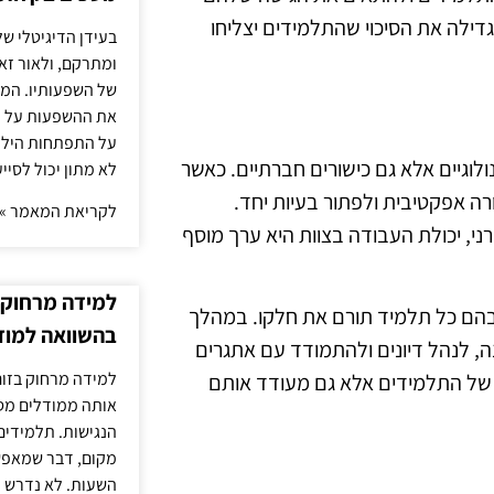
דילה את הסיכוי שהתלמידים יצליחו
בעידן הדיגיטלי של
ומתרקם, ולאור זא
של השפעותיו. המעק
את ההשפעות על הב
על התפתחות הילד.
ולוגיים אלא גם כישורים חברתיים. כאשר
לא מתון יכול לסיי
ה אפקטיבית ולפתור בעיות יחד.
לקריאת המאמר »
ני, יכולת העבודה בצוות היא ערך מוסף
למידה מרחוק ב
שבהם כל תלמיד תורם את חלקו. במהלך
בהשוואה למוד
ה, לנהל דיונים ולהתמודד עם אתגרים
למידה מרחוק בזום
 של התלמידים אלא גם מעודד אותם
אותה ממודלים מסו
הנגישות. תלמידים
מקום, דבר שמאפש
השעות. לא נדרש ז