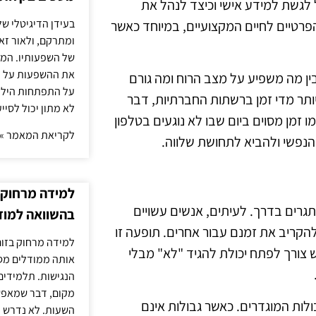
לגשת למידע אישי וכיצד לנהל את
בעידן הדיגיטלי של
פרטיים לחיים המקצועיים, במיוחד כאשר
ומתרקם, ולאור זא
של השפעותיו. המעק
את ההשפעות על הב
בין מה משפיע על מצב הרוח ומה גורם
על התפתחות הילד.
ותר מדי זמן ברשתות החברתיות, דבר
לא מתון יכול לסיי
זמן מסוים ביום שבו לא נוגעים בטלפון
לקריאת המאמר »
הנפשי ולהביא לתחושת שלווה.
למידה מרחוק ב
תגרים בדרך. לעיתים, אנשים עשויים
בהשוואה למוד
קריב את זמנם עבור אחרים. תופעה זו
למידה מרחוק בזום
ש צורך לפתח יכולת להגיד "לא" מבלי
אותה ממודלים מסו
הנגישות. תלמידים
מקום, דבר שמאפש
לות המוגדרים. כאשר גבולות אינם
השעות. לא נדרש ז