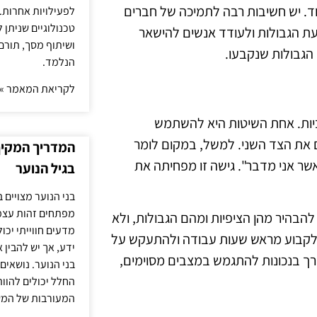
וד. יש חשיבות רבה לתמיכה של חברים
לפעילויות אחרות. 
טכנולוגיים שניתן 
עת הגבולות ולעודד אנשים להישאר
ושיתוף מסך, תורם
הגבולות שנקבעו.
הנלמד.
לקריאת המאמר »
ביות. אחת השיטות היא להשתמש
 את הצד השני. למשל, במקום לומר
המדריך המקיף 
אשר אני מדבר". גישה זו מפחיתה את
בגיל הנוער
בני הנוער מצויים 
מפתחים זהות עצמי
להבהיר מהן הציפיות ומהם הגבולות, ולא
מדעים חווייתי יכ
 לקבוע מראש שעות עבודה ולהתעקש על
ידע, אך יש להבין 
ורך בנכונות להתגמש במצבים מסוימים,
בני הנוער. נושאים 
החלל יכולים להוו
המעורבות של המ