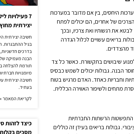
ערכות היחסים, בין אם מדובר במערכות
7 פעילויות ל
הצרכים של אחרים, הם יכולים לפתח
יצירתית מחוץ
לבטא את רגשותיו ואת צרכיו, ובכך
חשיבה יצירתית היא
בולות בריאים עשויים לכלול הגדרה
בגיל ההתבגרות. ה
חד מהצדדים.
בדרכים חדשניות, 
הבנה מעמיקה של ה
למנוע שיבושים בתקשורת. כאשר כל צד
תורמת להצלחה בלי
חוסר הבנה. גבולות יכולים לשמש כבסיס
מיומנויות חברתיות
ות וחבריות כאחד. האדם מרגיש בטוח
חשיבה יצירתית עש
בעתיד.
סרת מתחים ולשיפור האווירה הכללית.
לקריאת המאמר »
עם התפשטות הרשתות החברתיות
כיצד לזהות ס
ורי. גבולות בריאים בעידן זה כוללים
מסכים בקלות