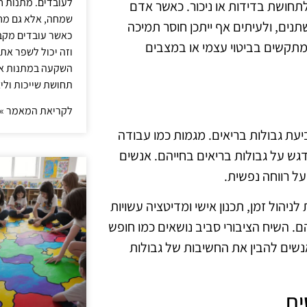
לעובדים. מתנות ח
תחושת בדידות או ניכור. כאשר אדם
שמחה, אלא גם מחז
נים, ולעיתים אף ייתכן חוסר תמיכה
כאשר עובדים מקבל
מתקשים בביטוי עצמי או במצבים
וזה יכול לשפר את 
השקעה במתנות איכ
תחושת שייכות וליצ
לקריאת המאמר »
 קביעת גבולות בריאים. מגמות כמו עבודה
גש על גבולות בריאים בחייהם. אנשים
ל רווחה נפשית.
ניהול זמן, תכנון אישי ומדיטציה עשויות
ם. השיח הציבורי סביב נושאים כמו חופש
נשים להבין את החשיבות של גבולות
ים