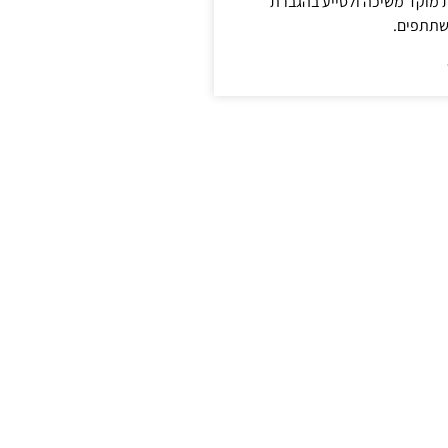
ת מוקד משיכה ולסייע בהגברת
שתתפים.