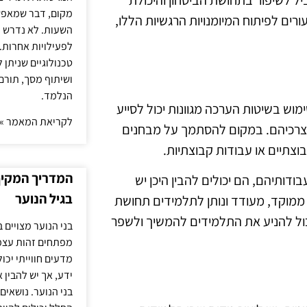
ל לשיפור בתחושת הביטחון והיכולת
מקום, דבר שמאפש
רים לפיתוח המיומנויות הרגשיות הללו,
השעות. לא נדרש ז
לפעילויות אחרות. 
טכנולוגיים שניתן 
ושיתוף מסך, תורם
הנלמד.
 בשיטות הערכה מגוונות יכול לסייע
לקריאת המאמר »
צרכיהם. במקום להסתמך על מבחנים
וצתיים או עבודות קבוצתיות.
המדריך המקיף 
ותיהם, הם יכולים להבין היכן יש
בגיל הנוער
ת ממוקד, מעודד ונותן לתלמידים תחושת
כול להניע את התלמידים להמשיך ולשפר
בני הנוער מצויים 
מפתחים זהות עצמי
מדעים חווייתי יכ
ידע, אך יש להבין 
בני הנוער. נושאים 