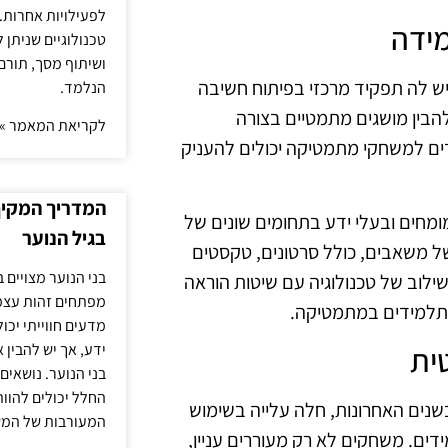
לפעילויות אחרות. 
מידה
טכנולוגיים שניתן 
ושיתוף מסך, תורם
יש לה תפקיד מרכזי בפיתוח חשיבה
הנלמד.
להבין מושגים מתמטיים בצורה
לקריאת המאמר »
דים למשחקי מתמטיקה יכולים להעניק
המדריך המקיף 
מומחים ובעלי ידע בתחומים שונים של
בגיל הנוער
ל משאבים, כולל סרטונים, טקסטים
בני הנוער מצויים 
לוב של טכנולוגיה עם שיטות הוראה
מפתחים זהות עצמי
התלמידים במתמטיקה.
מדעים חווייתי יכ
ידע, אך יש להבין 
ית
בני הנוער. נושאים 
החלל יכולים להוו
ים האחרונות, חלה עלייה בשימוש
המעורבות של המ
ים. משחקים לא רק מעוררים עניין,