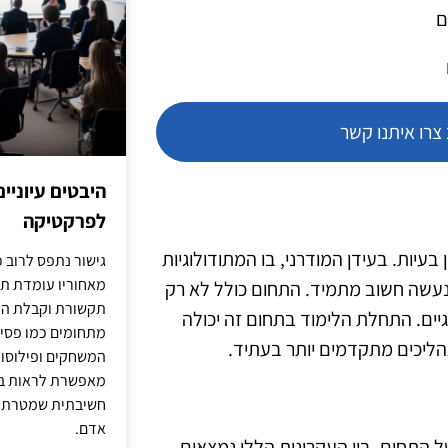
ם
רו איתנו קשר
היבטים עיוניי
לפרקטיקה
בעיות. בעידן המודרני, בו המתודולוגיות
גישור נתפס לרוב כ
מאחוריו עומדת תש
נעשה חשוב מתמיד. התחום כולל לא רק
תקשורת וקבלת החל
יים. התחלת הלימוד בתחום זה יכולה
מתחומים כמו פסיכו
הליכים מתקדמים יותר בעתיד.
המשחקים ופילוסופי
מאפשרת לראות בג
חשיבתית שמטרתה ש
אדם.
 התחום. בין העקרונות הללו נמצאים