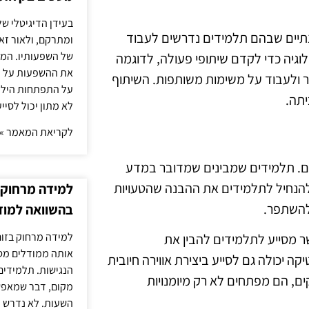
בעידן הדיגיטלי של
צתיים שבהם תלמידים נדרשים לעבוד
ומתרקם, ולאור זא
של השפעותיו. המעק
וגיה כדי לקדם שיתופי פעולה, לדוגמה
את ההשפעות על הב
ולעבוד על משימות משותפות. השיתוף
על התפתחות הילד.
יתה.
לא מתון יכול לסיי
לקריאת המאמר »
ם. תלמידים שמבינים שמדובר במדע
להנחיל לתלמידים את ההבנה שהטעויות
למידה מרחוק ב
להשתפר.
בהשוואה למוד
למידה מרחוק בזום
שר מסייע לתלמידים להבין את
אותה ממודלים מסו
יכולה גם לסייע ביצירת אווירה חיובית
הנגישות. תלמידים
, הם מפתחים לא רק מיומנויות
מקום, דבר שמאפש
השעות. לא נדרש ז