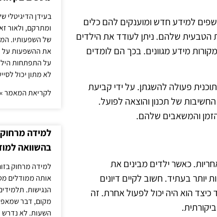
בעידן הדיגיטלי של
חשפים למידע חדש ומוענקים להם כלים
ומתרקם, ולאור זא
 הטבעית שלהם. ניתן לעודד את הילדים
של השפעותיו. המעק
מקורות מידע מגוונים. בכך הם לומדים
את ההשפעות על הב
על התפתחות הילד.
לא מתון יכול לסיי
תוכנית פעולה להשגתן. על ידי קביעת
לקריאת המאמר »
החשיבות של תכנון והוצאה לפועל.
הזמן והמשאבים שלהם.
למידה מרחוק ב
בהשוואה למוד
ריות. כאשר ילדים מבינים את
למידה מרחוק בזום
יותר בעתיד. חשוב לקיים דיונים
אותה ממודלים מסו
הנגישות. תלמידים
יצד הוא היה יכול לפעול אחרת. זה
מקום, דבר שמאפש
יקורתית.
השעות. לא נדרש ז