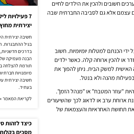
רכים חשובים ולהכין את הילדים לחיים
דים עצמם אלא גם לסביבה החברתית שבה
7 פעילויות ל
יצירתית מחוץ
חשיבה יצירתית היא
בגיל ההתבגרות. ה
ידי הכנתם למטלות יומיומיות. חשוב
בדרכים חדשניות, 
הבנה מעמיקה של ה
 או להכין ארוחה קלה. כאשר ילדים
תורמת להצלחה בלי
 האישית למשק הבית. ניתן להפוך את
מיומנויות חברתיות
פעילות מהנה ולא בנטל.
חשיבה יצירתית עש
בעתיד.
היות "עוזר המטבח" או "מנהל הזמן".
לקריאת המאמר »
נת ארוחת ערב או לדאוג לכך שהשיעורים
 את תחושת האחראיות והעצמאות של
כיצד לזהות ס
מסכים בקלות