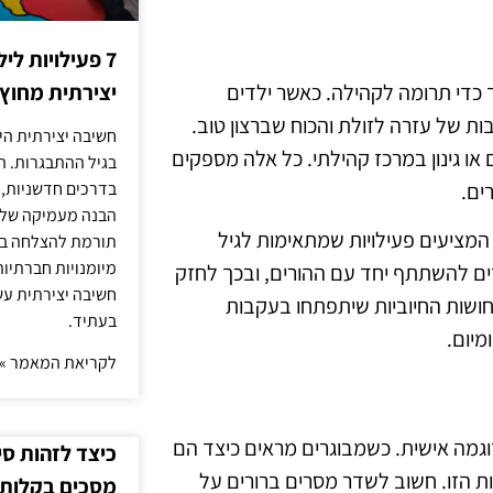
7 פעילויות ל
 כדי תרומה לקהילה. כאשר ילדים
יצירתית מחוץ
ת של עזרה לזולת והכוח שברצון טוב.
חשיבה יצירתית היא
ם או גינון במרכז קהילתי. כל אלה מספקים
בגיל ההתבגרות. ה
ים.
בדרכים חדשניות, 
הבנה מעמיקה של ה
המציעים פעילויות שמתאימות לגיל
תורמת להצלחה בלי
מיומנויות חברתיות
ים להשתתף יחד עם ההורים, ובכך לחזק
חשיבה יצירתית עש
שות החיוביות שיתפתחו בעקבות
בעתיד.
מיום.
לקריאת המאמר »
וגמה אישית. כשמבוגרים מראים כיצד הם
כיצד לזהות ס
ת הזו. חשוב לשדר מסרים ברורים על
מסכים בקלות