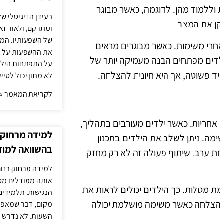
וללמוד מהן. לדוגמה, כאשר מבוגר
בעידן הדיגיטלי של
קן את המצב.
ומתרקם, ולאור זא
של השפעותיו. המעק
אחרי משימות. כאשר מבוגרים מראים
את ההשפעות על הב
לדים מפתחים הבנה מעמיקה יותר של
על התפתחות הילד.
יד פשוטה, אך היא חיונית להצלחה.
לא מתון יכול לסיי
לקריאת המאמר »
ח אחריות. כאשר ילדים מעורבים בתהליך,
למידה מרחוק ב
מה. ניתן לשלב את הילדים בתכנון
בהשוואה למוד
וחת ערב. שיתוף פעולה זה לא רק מחזק
למידה מרחוק בזום
אותה ממודלים מסו
 מטלות. כך הילדים יכולים לראות את
הנגישות. תלמידים
צלחה כאשר משימה מושלמת יכולה
מקום, דבר שמאפש
השעות. לא נדרש ז