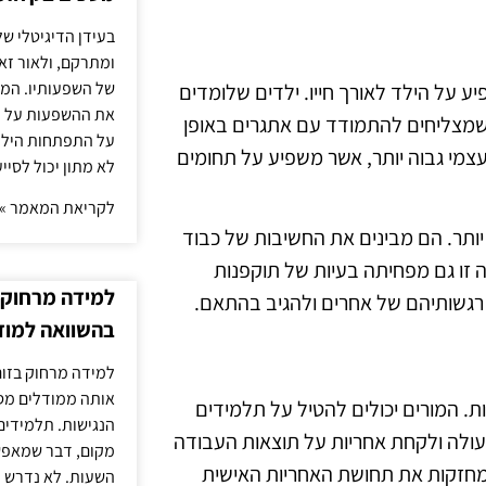
בעידן הדיגיטלי של
ומתרקם, ולאור זא
של השפעותיו. המעק
יע על הילד לאורך חייו. ילדים שלומדים
את ההשפעות על הב
, שמצליחים להתמודד עם אתגרים באופן
על התפתחות הילד.
צמי גבוה יותר, אשר משפיע על תחומים
לא מתון יכול לסיי
לקריאת המאמר »
יותר. הם מבינים את החשיבות של כבוד
 זו גם מפחיתה בעיות של תוקפנות
למידה מרחוק ב
ת רגשותיהם של אחרים ולהגיב בהתאם.
בהשוואה למוד
למידה מרחוק בזום
אותה ממודלים מסו
ת. המורים יכולים להטיל על תלמידים
הנגישות. תלמידים
עולה ולקחת אחריות על תוצאות העבודה
מקום, דבר שמאפש
מחזקות את תחושת האחריות האישית
השעות. לא נדרש ז