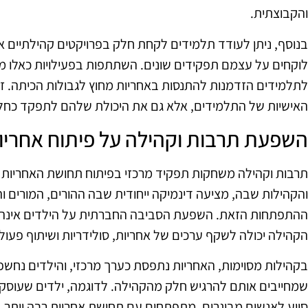
והקבוצתית.
בנוסף, ניתן לעודד תלמידים לקחת חלק בפרויקטים קהילתיים או 
לוקחים על עצמם תפקידים שונים. השתתפות בפעילויות כאלו 
לתלמידים הזדמנות להתנסות באחריות מחוץ לגבולות הכיתה. ז
האישיות של התלמידים, אלא גם את היכולת שלהם לתפקד כחל
השפעת תרבות וקהילה על פיתוח אחריו
תרבות וקהילה משחקות תפקיד מרכזי בפיתוח תחושת האחריות אצ
והקהילות שבה, מציעה דינמיקה ייחודית שבה ההורים, המורים ו
ההתפתחות הזאת. השפעת הסביבה החברתית על הילדים אינה 
הקהילה יכולה לשקף ערכים של אחריות, סולידריות ושיתוף פעול
בקהילות מסוימות, האחריות נתפסת כערך מרכזי, והילדים נחשפי
שמחייבים אותם להרגיש חלק מהקהילה. לדוגמה, ילדים שעוסקים
סיוע לאנשים מבוגרים, מתפתחים עם תחושת אחריות רבה יותר. 