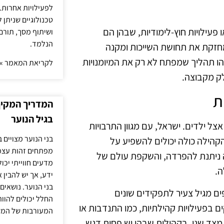
לפעילויות אחרות. 
טכנולוגיים שניתן 
פעילויות חוץ-לימודיות, שבהן הם
ושיתוף מסך, תורם
הנלמד.
מחזקת את תחושת השייכות ומקנה
הו תהליך שמפתח לא רק את המיומנויות
לקריאת המאמר »
ק מקבוצה.
ת
המדריך המקיף 
בגיל הנוער
ל ילדים. ישראל, עם מגוון התרבויות
בני הנוער מצויים 
הקהילה כולה יכולים להשפיע על
מפתחים זהות עצמי
ניתנת להפרדה, והשקפת עולם של
מדעים חווייתי יכ
ה.
ידע, אך יש להבין 
בני הנוער. נושאים 
ם מגיל צעיר לתפקידים שונים
החלל יכולים להוו
 בפעילויות קהילתיות, כמו התנדבות או
המעורבות של המ
מצד שני, בקהילות שבהן יש פחות דגש