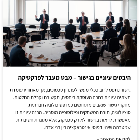
היבטים עיוניים בגישור – מבט מעבר לפרקטיקה
גישור נתפס לרוב ככלי מעשי לפתרון סכסוכים, אך מאחוריו עומדת
תשתית עיונית רחבה העוסקת ביחסים, תקשורת וקבלת החלטות.
מחקרי גישור שואבים מתחומים כמו פסיכולוגיה חברתית,
סוציולוגיה, תורת המשחקים ופילוסופיה מוסרית. הבנה עיונית זו
מאפשרת לראות בגישור לא רק טכניקה, אלא מסגרת חשיבתית
שמטרתה שינוי דפוסי אינטראקציה בין בני אדם.
לקריאת המאמר »