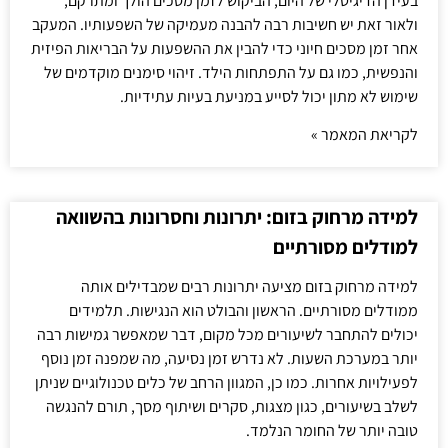
בעידן הדיגיטלי של היום, הביקוש לזמן מסכים הולך ומתרקם,
ולאור זאת יש חשיבות רבה להבנה מעמיקה של השפעותיו. המעקב
אחר זמן מסכים חיוני כדי להבין את ההשפעות על הבריאות הפיזית
והנפשית, כמו גם על התפתחות הילד. זיהוי סימנים מוקדמים של
שימוש לא מתון יכול לסייע במניעת בעיות עתידיות.
לקריאת המאמר »
למידה מרחוק בזום: יתרונות וחסרונות בהשוואה
למודלים מסורתיים
למידה מרחוק בזום מציעה יתרונות רבים שמבדילים אותה
ממודלים מסורתיים. הראשון והבולט הוא הנגישות. תלמידים
יכולים להתחבר לשיעורים מכל מקום, דבר שמאפשר גמישות רבה
יותר במערכת השעות. לא נדרש זמן נסיעה, מה שמפנה זמן נוסף
לפעילויות אחרות. כמו כן, המגוון הרחב של כלים טכנולוגיים שניתן
לשלב בשיעורים, כגון מצגות, סקרים ושיתוף מסך, תורם להנגשה
טובה יותר של החומר הנלמד.