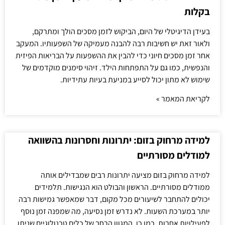
בקלות
בעידן הדיגיטלי של היום, הביקוש לזמן מסכים הולך ומתרקם,
ולאור זאת יש חשיבות רבה להבנה מעמיקה של השפעותיו. המעקב
אחר זמן מסכים חיוני כדי להבין את ההשפעות על הבריאות הפיזית
והנפשית, כמו גם על התפתחות הילד. זיהוי סימנים מוקדמים של
שימוש לא מתון יכול לסייע במניעת בעיות עתידיות.
לקריאת המאמר »
למידה מרחוק בזום: יתרונות וחסרונות בהשוואה
למודלים מסורתיים
למידה מרחוק בזום מציעה יתרונות רבים שמבדילים אותה
ממודלים מסורתיים. הראשון והבולט הוא הנגישות. תלמידים
יכולים להתחבר לשיעורים מכל מקום, דבר שמאפשר גמישות רבה
יותר במערכת השעות. לא נדרש זמן נסיעה, מה שמפנה זמן נוסף
לפעילויות אחרות. כמו כן, המגוון הרחב של כלים טכנולוגיים שניתן