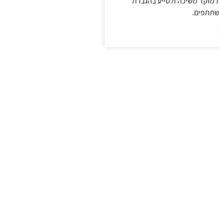
ת מוקד משיכה ולסייע בהגברת
שתתפים.