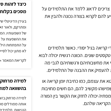
כיצד לזהות ס
 צריכים לדאוג ללמד את התלמידים על
מסכים בקלות
 להם לקרוא בצורה נכונה ולהבין את
בעידן הדיגיטלי של
ומתרקם, ולאור זא
של השפעותיו. המעק
את ההשפעות על הב
על התפתחות הילד.
 קריאה בגיל יסודי. כאשר תלמידים
לא מתון יכול לסיי
טקסטים שונים. הכוונה רגשית יכולה לבוא
לקריאת המאמר »
ף את מחשבותיהם ורגשותיהם לגבי מה
ת להעמיק את ההבנה של התלמידים.
למידה מרחוק ב
א את עצמם, כמו כתיבת יומן קריאה או
בהשוואה למוד
 שמישהו מקשיב להם, הם חשים מחויבות
פתיה יכולה לחזק את הקשר בין המורה
למידה מרחוק בזום
 הקריאה שלהם.
אותה ממודלים מסו
הנגישות. תלמידים