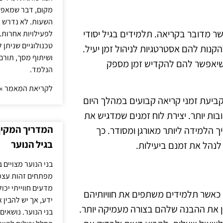
מקום, דבר שמאפש
השעות. לא נדרש ז
שר מדובר בקריאה. תלמידים בגיל יסודי
לפעילויות אחרות. 
טכנולוגיים שניתן 
קנות להם אסטרטגיות לניהול זמן יעיל.
ושיתוף מסך, תורם
 שיאפשר להם להקדיש זמן מספק
הנלמד.
לקריאת המאמר »
קביעת זמני קריאה קבועים במהלך היום
ות יותר. יצירת לוח זמנים שמדגיש את
המדריך המקיף 
 הלמידה ליותר מאורגן ומסודר. כך
בגיל הנוער
לנהל את זמנם ביעילות.
בני הנוער מצויים 
מפתחים זהות עצמי
מדעים חווייתי יכ
י. כאשר תלמידים משתפים את חוויותיהם
ידע, אך יש להבין 
ן את ההבנה שלהם בצורה מעמיקה יותר.
בני הנוער. נושאים 