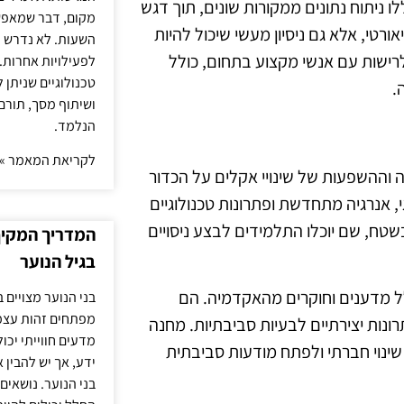
 ניתוח נתונים ממקורות שונים, תוך דגש
מקום, דבר שמאפש
רטי, אלא גם ניסיון מעשי שיכול להיות
השעות. לא נדרש ז
לרישות עם אנשי מקצוע בתחום, כולל
לפעילויות אחרות. 
טכנולוגיים שניתן 
.
ושיתוף מסך, תורם
הנלמד.
לקריאת המאמר »
ההשפעות של שינויי אקלים על הכדור
, אנרגיה מתחדשת ופתרונות טכנולוגיים
טח, שם יוכלו התלמידים לבצע ניסויים
המדריך המקיף 
בגיל הנוער
ל מדענים וחוקרים מהאקדמיה. הם
בני הנוער מצויים 
מפתחים זהות עצמי
ונות יצירתיים לבעיות סביבתיות. מחנה
מדעים חווייתי יכ
שינוי חברתי ולפתח מודעות סביבתית
ידע, אך יש להבין 
בני הנוער. נושאים 