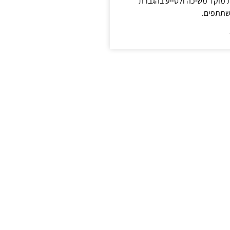
ת מוקד משיכה ולסייע בהגברת
שתתפים.