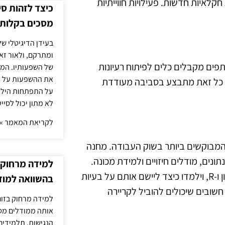
קלאיות חדשות. פעילויות חווייתיות
כיצד לזהות ס
מסכים בקלות
בעידן הדיגיטלי של
ומתרקם, ולאור זא
תפים מקבלים כלים לפיתוח רעיונות
של השפעותיו. המעק
את ההשפעות על הב
ם. כל זאת מתבצע בסביבה מעודדת
על התפתחות הילד.
לא מתון יכול לסיי
לקריאת המאמר »
המבוקשים ביותר בשוק העבודה. מחנה
נים, מודלים חיזויים ולמידת מכונה.
למידה מרחוק ב
במהלך המחנה, המשתתפים ייחשפו לכלים מתקדמים כמו פייתון ו-R, וילמדו כיצד ליישם אותם על בעיות
בהשוואה למוד
 חשובים שיכולים להוביל לקריירה
למידה מרחוק בזום
אותה ממודלים מסו
הנגישות. תלמידים