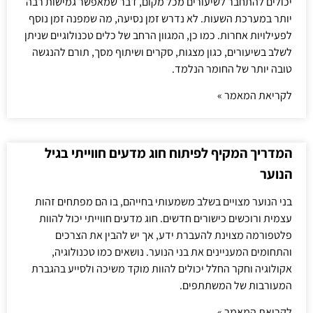
יכולים להתחבר לשיעורים מכל מקום, דבר שמאפשר גמישות רבה
יותר במערכת השעות. לא נדרש זמן נסיעה, מה שמפנה זמן נוסף
לפעילויות אחרות. כמו כן, המגוון הרחב של כלים טכנולוגיים שניתן
לשלב בשיעורים, כגון מצגות, סקרים ושיתוף מסך, תורם להנגשה
טובה יותר של החומר הנלמד.
לקריאת המאמר »
המדריך המקיף לפיתוח חוג מדעים חווייתי בגיל
הנוער
בני הנוער מצויים בשלב משמעותי בחייהם, בו הם מפתחים זהות
עצמית ורוכשים כישורים חדשים. חוג מדעים חווייתי יכול להוות
פלטפורמה מצוינת להעברת ידע, אך יש להבין את הצרכים
והתחומים המעניינים את בני הנוער. נושאים כמו טכנולוגיה,
אקולוגיה וחקר החלל יכולים להוות מוקד משיכה ולסייע בהגברת
המעורבות של המשתתפים.
לקריאת המאמר »