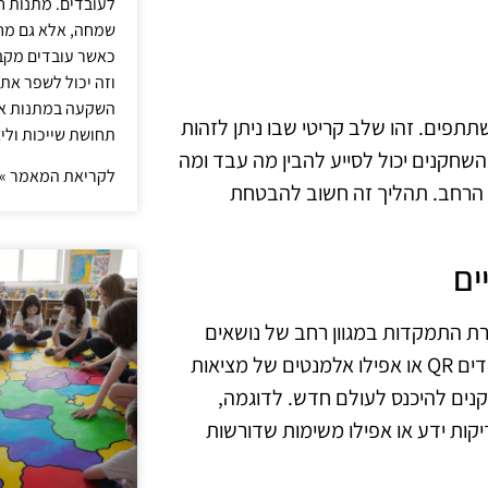
לעובדים. מתנות ח
שמחה, אלא גם מחז
כאשר עובדים מקבל
וזה יכול לשפר את 
השקעה במתנות איכ
תפים. זהו שלב קריטי שבו ניתן לזהות
תחושת שייכות וליצ
השחקנים יכול לסייע להבין מה עבד ומה
לקריאת המאמר »
ל הרחב. תהליך זה חשוב להבטחת
ים
רת התמקדות במגוון רחב של נושאים
בצורה אינטראקטיבית ומרתקת. ניתן לשלב אפליקציות נלוות, קודים QR או אפילו אלמנטים של מציאות
נים להיכנס לעולם חדש. לדוגמה,
קות ידע או אפילו משימות שדורשות