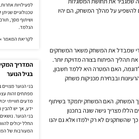
ה שמגביר את תחושת המסוגלות
לפעילויות אחרות. 
 להשפיע על מהלך המשחק, הם יהיו
טכנולוגיים שניתן 
ושיתוף מסך, תורם
הנלמד.
לקריאת המאמר »
ייחודי שמבדל את המשחק משאר המשחקים
ת תהליך הפיתוח בצורה מדויקת יותר.
המדריך המקיף 
לדוגמה, האם המטרה היא ללמד חשבון,
בגיל הנוער
הרעיונות ובבחירת מכניקות משחק
בני הנוער מצויים 
מפתחים זהות עצמי
מהלך המשחק. האם המשחק יתמקד בשיתוף
מדעים חווייתי יכ
ידע, אך יש להבין 
 הללו מצריך גישה שונה בתכנון
בני הנוער. נושאים 
 כך שהשחקנים לא רק ילמדו אלא גם יהנו
החלל יכולים להוו
המעורבות של המ