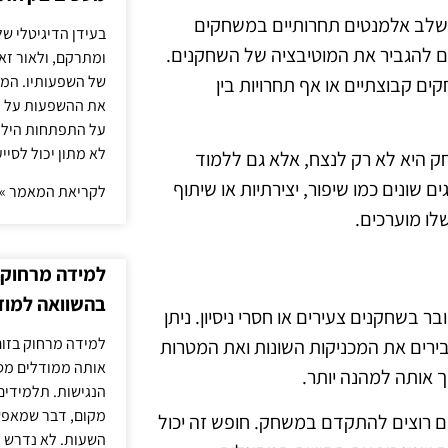
 לשלב אלמנטים תחרותיים במשחקים
בעידן הדיגיטלי של
ים להגביר את המוטיבציה של השחקנים.
ומתרקם, ולאור זא
של השפעותיו. המעק
ים קבוצתיים או אף תחרויות בין
את ההשפעות על הב
על התפתחות הילד.
לא מתון יכול לסיי
ק היא לא רק לנצח, אלא גם ללמוד
שונים כמו שיפור, יצירתיות או שיתוף
לקריאת המאמר »
לו מוערכים.
למידה מרחוק ב
בהשוואה למוד
שחקנים צעירים או חסרי ניסיון. ניתן
למידה מרחוק בזום
בירים את המכניקות השונות ואת המטרות
אותה ממודלים מסו
 אותה למהנה יותר.
הנגישות. תלמידים
מקום, דבר שמאפש
ם רוצים להתקדם במשחק. חופש זה יכול
השעות. לא נדרש ז