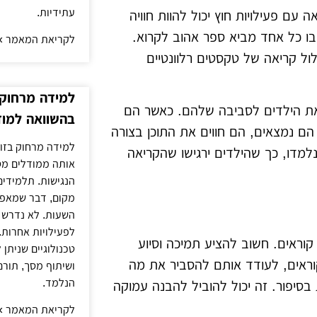
עתידיות.
עם פעילויות חוץ יכול להוות חוויה
שבו כל אחד מביא ספר אהוב לקרוא.
לקריאת המאמר »
לכלול קריאה של טקסטים רלוונטיים
למידה מרחוק ב
 את הילדים לסביבה שלהם. כאשר הם
בהשוואה למוד
הם נמצאים, הם חווים את התוכן בצורה
למידה מרחוק בזום
למדו, כך שהילדים ירגישו שהקריאה
אותה ממודלים מסו
הנגישות. תלמידים
מקום, דבר שמאפש
השעות. לא נדרש ז
לפעילויות אחרות. 
וראים. חשוב להציע תמיכה וסיוע
טכנולוגיים שניתן 
וראים, לעודד אותם להסביר את מה
ושיתוף מסך, תורם
הנלמד.
 בסיפור. זה יכול להוביל להבנה עמוקה
לקריאת המאמר »