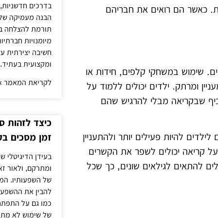
בדרכים חדשניות, 
ת. כאשר הם רואים את חבריהם
הבנה מעמיקה של 
תורמת להצלחה בל
מיומנויות חברתיות
חשיבה יצירתית עש
ומקצועית בעתיד.
ם. שימוש במשחקי קלפים, חידות או
לקריאת המאמר »
ין ומרתק. ילדים יכולים ללמוד על
יף שבקריאה מבלי להרגיש שהם
כיצד לזהות ס
ילדים להיות פעילים יותר ולהתעניין
זמן מסכים בק
על קריאה יכולים לשפר את הקשרים
בעידן הדיגיטלי של
לים להתאים לגילאים שונים, כך שכל
ומתרקם, ולאור ז
של השפעותיו. המע
להבין את ההשפעות
כמו גם על התפתחו
של שימוש לא מתון