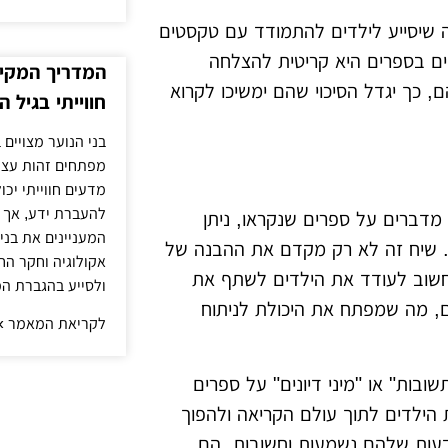
מה שיסייע לילדים להתמודד עם טקסטים
ם בספרים היא קריטית להצלחה
המדריך המקיף
ם, כך יגדל הסיכוי שהם ימשיכו לקרוא
חווייתי בגיל ה
בני הנוער מצויים
מפתחים זהות עצמי
מדעים חווייתי יכ
להעברת ידע, אך י
מדברים על ספרים שנקראו, ניתן
המעניינים את בני 
. שיח זה לא רק מקדם את ההבנה של
אקולוגיה וחקר הח
 חשוב לעודד את הילדים לשתף את
ולסייע בהגברת ה
ם, מה שמפתח את היכולת לניתוח
לקריאת המאמר »
ובות" או "מיני דיונים" על ספרים
את הילדים לתוך עולם הקריאה ולהפוך
הדעות שלהם נשמעות וחשובות, הם