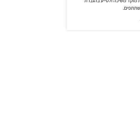
ת מוקד משיכה ולסייע בהגברת
שתתפים.