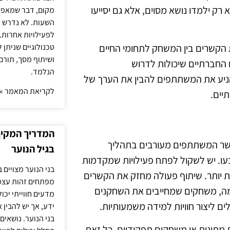
 ילמדו נושא מסוים, אלא גם יסייעו
מקום, דבר שמאפש
השעות. לא נדרש ז
לפעילויות אחרות. 
טכנולוגיים שניתן 
 הקשרים בין המשחק לתחומי החיים
ושיתוף מסך, תורם
ו החברתיים שיכולות לדרוש
הנלמד.
הניע את המשתתפים להבין את הערך של
לקריאת המאמר »
יים.
המדריך המקיף 
אשר המשתתפים מעורבים בתהליך
בגיל הנוער
עו. יש לשקול לפתח פעילויות שמקדמות
בני הנוער מצויים 
ת יותר. שיתוף פעולה מחזק את הקשרים
מפתחים זהות עצמי
מה, משחקים שמחייבים את השחקנים
מדעים חווייתי יכ
ם ליצור חוויות למידה משמעותיות.
ידע, אך יש להבין 
בני הנוער. נושאים 
ת מתונות או משחקים תפקידיים. כל זאת