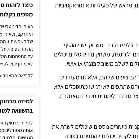
כיצד לזהות ס
ן מראש של פעילויות אינטראקטיביות
מסכים בקלות
בעידן הדיגיטלי של
ומתרקם, ולאור זא
של השפעותיו. המעק
ר בלמידה דרך משחק. יש להוסיף
את ההשפעות על הב
 לדוגמה, משחקים דיגיטליים יכולים
על התפתחות הילד.
ולים לשלב משוב קבוצתי או אישי.
לא מתון יכול לסיי
לקריאת המאמר »
 הביצועים שלהם, אלא גם מעודדים
המשתתפים לא ירגישו מתוסכלים אלא
ר סביבה לימודית חיובית ומאתגרת.
למידה מרחוק ב
בהשוואה למוד
למידה מרחוק בזום
ת כישורים נוספים שיכולים לשרת את
אותה ממודלים מסו
בנת לקחים יכולים להתפתח בצורה
הנגישות. תלמידים