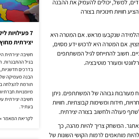
ידים, למשל, יכולים להעמיק את ההבנה
יע חוויות חינוכיות בצורה
7 פעילויות ל
הלמידה שנקבעו מראש. אם המטרה היא
יצירתית מחוץ
צוין. אם המטרה היא לרכוש ידע מסוים,
ביים. חשוב להתייחס לגיל המשתתפים
חשיבה יצירתית היא
לוונטי ומעורר מוטיבציה.
בגיל ההתבגרות. ה
בדרכים חדשניות, 
הבנה מעמיקה של ה
תורמת להצלחה בלי
מיומנויות חברתיות
ח מעורבות גבוהה של המשתתפים. ניתן
חשיבה יצירתית עש
יות, חידות ומשימות קבוצתיות. חוויות
בעתיד.
שתף פעולה ולחשוב בצורה יצירתית.
לקריאת המאמר »
והאתגר. המשחק צריך להיות מהנה, כך
היות מותאמים לרמות הקושי השונות של