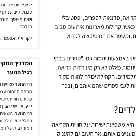
לפעילויות אחרות. 
טכנולוגיים שניתן 
קריאה, סדנאות לספרים, ופסטיבלי
ושיתוף מסך, תורם
כאשר קהילות מארגנות אירועים סביב
הנלמד.
ם, ומשפר את המוטיבציה לקרוא
לקריאת המאמר »
חש באמצעות יוזמות כמו "ספרים בבתי
המדריך המקיף 
יוזמות כאלה לא רק מעודדות קריאה,
בגיל הנוער
מידים. הקהילה יכולה להוות מקור
בני הנוער מצויים 
ת לגבי ספרים שהם אוהבים, ובכך
מפתחים זהות עצמי
מדעים חווייתי יכ
ידע, אך יש להבין 
לדים?
בני הנוער. נושאים 
החלל יכולים להוו
יא משפיעה ישירות על חוויית הקריאה
המעורבות של המ
מעניינים אותם, אך חשוב גם להעניק