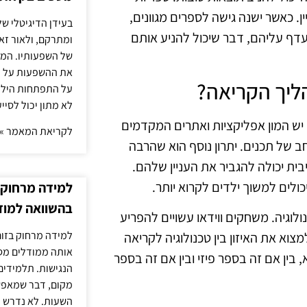
. כאשר ישנה גישה לספרים מגוונים,
בעידן הדיגיטלי של
ועדף עליהם, דבר שיכול להניע אותם
ומתרקם, ולאור זא
של השפעותיו. המעק
את ההשפעות על הב
ליך הקריאה?
על התפתחות הילד.
לא מתון יכול לסיי
 יש המון אפליקציות ואתרים המקדמים
לקריאת המאמר »
ב של תכנים. יתרון נוסף הוא שהרבה
ית יכולה להגביר את העניין שלהם.
ולים למשוך ילדים לקרוא יותר.
למידה מרחוק ב
בהשוואה למוד
וגיה. משחקים ווידאו עשויים להפריע
למידה מרחוק בזום
וא את האיזון בין טכנולוגיה לקריאה
אותה ממודלים מסו
 בין אם זה בספר פיזי ובין אם זה בספר
הנגישות. תלמידים
מקום, דבר שמאפש
השעות. לא נדרש ז