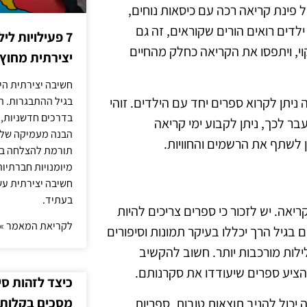
ל פינת קריאה רכה עם כיסאות נוחים,
לדים רואים הורים שקוראים, זה גם
7 פעילויות ל
י, ויתפסו את הקריאה כחלק מהחיים
יצירתית מחוץ
חשיבה יצירתית היא
 ניתן לקרוא ספרים יחד עם הילדים. זוהי
בגיל ההתבגרות. ה
בדרכים חדשניות, 
ר לכך, ניתן לקבוע ימי קריאה
הבנה מעמיקה של ה
 לשתף את הרשמים והחוויות.
תורמת להצלחה בלי
מיומנויות חברתיות
חשיבה יצירתית עש
בעתיד.
אה. יש לזכור כי ספרים צריכים להיות
לקריאת המאמר »
 בגיל הרך יכללו בעיקר תמונות וסיפורים
ילות מורכבות יותר. חשוב להקשיב
להציע ספרים שיעודדו את סקרנותם.
כיצד לזהות ס
מסכים בקלות
יכול להניב תוצאות טובות. ספריות