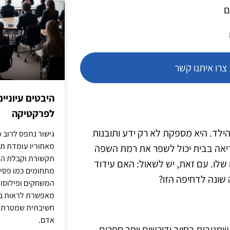
ם
רו איתנו קשר
היבטים עיוניי
לפרקטיקה
לד. היא מספקת לא רק ידע ותובנות
גישור נתפס לרוב כ
מאחוריו עומדת תש
ריאה בבית יכול לשפר את רמת השפה
תקשורת וקבלת החל
 שלו. עם זאת, יש לשאול: האם עידוד
מתחומים כמו פסיכו
שונה לדחיפה הזו?
המשחקים ופילוסופי
מאפשרת לראות בג
חשיבתית שמטרתה ש
אדם.
מגיבים בחיוב ודורשים יותר ספרים