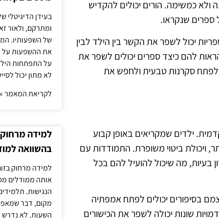
 ולא כמשימה. הורים יכולים להקדיש
בעידן הדיגיטלי של
ל ספרים שנקראו.
ומתרקם, ולאור זא
של השפעותיו. המעק
פריות יכול לשפר את הקשר בין הילד לבין
את ההשפעות על הב
הראות להם כיצד ספרים יכולים לשפר את
על התפתחות הילד.
ם לפתח סקרנות טבעית ולחפש את
לא מתון יכול לסיי
לקריאת המאמר »
דמית. ילדים שמקריאים באופן קבוע
למידה מרחוק ב
ר, ויכולת ביטוי משופרת. התמודדות עם
בהשוואה למוד
ן בעיות, מה שיכול להועיל להם בכל
למידה מרחוק בזום
אותה ממודלים מסו
הנגישות. תלמידים
עצמם בסיפורים יכולים לפתח אמפתיה
מקום, דבר שמאפש
מויות שונות יכולה לשפר את הכישורים
השעות. לא נדרש ז