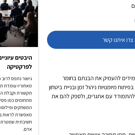
ם
רו איתנו קשר
היבטים עיוניי
לפרקטיקה
למידים להעמיק את הבנתם בחומר
גישור נתפס לרוב כ
מאחוריו עומדת תש
יתוח מיומנויות ניהול זמן ובניית ביטחון
תקשורת וקבלת החל
 להתמודד עם אתגרים, ולספק להם את
מתחומים כמו פסיכו
המשחקים ופילוסופי
מאפשרת לראות בג
חשיבתית שמטרתה ש
אדם.
שית, מתן תמיכה אישית מאפשר