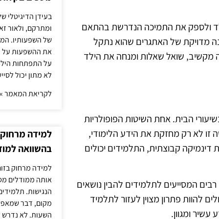
בעידן הדיגיטלי של
ילד ולספק את התמיכה הנדרשת בהתאם
ומתרקם, ולאור זא
של השפעותיו. המעק
נה מדויקת של האתגרים שהוא נתקל
את ההשפעות על הב
רה מקשיב, שואל שאלות ומנחה את הילד
על התפתחות הילד.
לא מתון יכול לסיי
לקריאת המאמר »
שיעורי הבית. אחת השיטות הפופולריות
 זו לא רק מחזקת את הידע הלימודי,
למידה מרחוק ב
 דינמיקה קבוצתית, התלמידים יכולים
בהשוואה למוד
למידה מרחוק בזום
אותה ממודלים מסו
ם רבים המסייעים לתלמידים להבין נושאים
הנגישות. תלמידים
לים להוות פתרון מצוין לעזור לתלמיד
מקום, דבר שמאפש
עשיר ומגוון.
השעות. לא נדרש ז