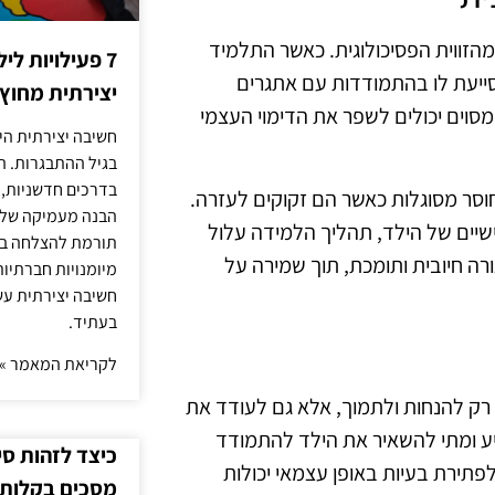
הזווית הפסיכולוגית. כאשר התלמיד
7 פעילויות ל
סייעת לו בהתמודדות עם אתגרים
יצירתית מחוץ
סוים יכולים לשפר את הדימוי העצמי
חשיבה יצירתית היא
בגיל ההתבגרות. ה
בדרכים חדשניות, 
וסר מסוגלות כאשר הם זקוקים לעזרה.
הבנה מעמיקה של ה
שיים של הילד, תהליך הלמידה עלול
תורמת להצלחה בלי
ה חיובית ותומכת, תוך שמירה על
מיומנויות חברתיות
חשיבה יצירתית עש
בעתיד.
לקריאת המאמר »
 רק להנחות ולתמוך, אלא גם לעודד את
יע ומתי להשאיר את הילד להתמודד
כיצד לזהות ס
פתירת בעיות באופן עצמאי יכולות
מסכים בקלות