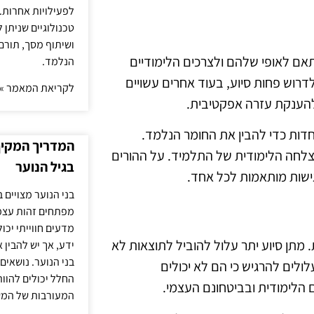
לפעילויות אחרות. 
טכנולוגיים שניתן 
ושיתוף מסך, תורם
אם לאופי שלהם ולצרכים הלימודיים
הנלמד.
לדרוש פחות סיוע, בעוד אחרים עשויים
לקריאת המאמר »
להענקת עזרה אפקטיבית.
דות כדי להבין את החומר הנלמד.
המדריך המקיף 
צלחה הלימודית של התלמיד. על ההורים
בגיל הנוער
גישות מותאמות לכל אחד.
בני הנוער מצויים 
מפתחים זהות עצמי
מדעים חווייתי יכ
. מתן סיוע יתר עלול להוביל לתוצאות לא
ידע, אך יש להבין 
בני הנוער. נושאים 
לולים להרגיש כי הם לא יכולים
החלל יכולים להוו
לימודית ובביטחונם העצמי.
המעורבות של המ