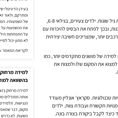
בעידן הדיגיטלי של
ומתרקם, ולאור זא
סקראץ׳ אונליין מציע מגוון רחב של פעילויות שמתאימות לקבוצות גיל שונות. ילדים צעירים, בגילאי 6-8,
של השפעותיו. המעק
את ההשפעות על הב
נות, ובכך לפתח את הבסיס להיכרות עם
על התפתחות הילד.
רכבים יותר, שמצריכים חשיבה יצירתית
לא מתון יכול לסיי
לקריאת המאמר »
רת משחקים לבין למידה של מושגים מתקדמים יותר, כמו
למצוא את המקום שלו ולמצות את
.
למידה מרחוק ב
בהשוואה למוד
למידה מרחוק בזום
אותה ממודלים מסו
ות טכנולוגיות. סקראץ׳ אונליין מעודד
הנגישות. תלמידים
נויות תקשורת ועבודת צוות. ילדים
מקום, דבר שמאפש
 כיצד לקבל ביקורת בצורה בונה.
השעות. לא נדרש ז