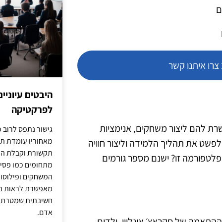
ם
רו איתנו קשר
היבטים עיוניי
לפרקטיקה
רת להם ליצור משחקים, אנימציות
גישור נתפס לרוב כ
מאחוריו עומדת תש
לפשט את תהליך הלמידה וליצור חוויה
תקשורת וקבלת החל
לטפורמה זו? ישנם מספר גורמים
מתחומים כמו פסיכו
המשחקים ופילוסופי
מאפשרת לראות בג
חשיבתית שמטרתה ש
אדם.
ההתאמה של סקראץ׳ אונליין. ילדים