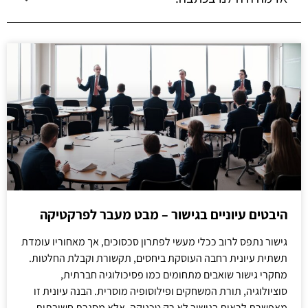
היבטים עיוניים בגישור – מבט מעבר לפרקטיקה
גישור נתפס לרוב ככלי מעשי לפתרון סכסוכים, אך מאחוריו עומדת
תשתית עיונית רחבה העוסקת ביחסים, תקשורת וקבלת החלטות.
מחקרי גישור שואבים מתחומים כמו פסיכולוגיה חברתית,
סוציולוגיה, תורת המשחקים ופילוסופיה מוסרית. הבנה עיונית זו
מאפשרת לראות בגישור לא רק טכניקה, אלא מסגרת חשיבתית