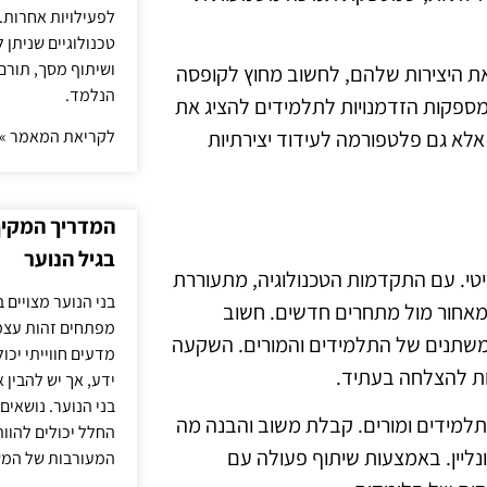
לפעילויות אחרות. 
טכנולוגיים שניתן 
ושיתוף מסך, תורם
 את היצירות שלהם, לחשוב מחוץ לקופסה
הנלמד.
מספקות הזדמנויות לתלמידים להציג את
לקריאת המאמר »
 אלא גם פלטפורמה לעידוד יצירתיות
המדריך המקיף 
בגיל הנוער
ריטי. עם התקדמות הטכנולוגיה, מתעוררת
בני הנוער מצויים 
 מאחור מול מתחרים חדשים. חשוב
מפתחים זהות עצמי
תנים של התלמידים והמורים. השקעה
מדעים חווייתי יכ
ות להצלחה בעתיד.
ידע, אך יש להבין 
בני הנוער. נושאים 
למידים ומורים. קבלת משוב והבנה מה
החלל יכולים להוו
נליין. באמצעות שיתוף פעולה עם
המעורבות של המ