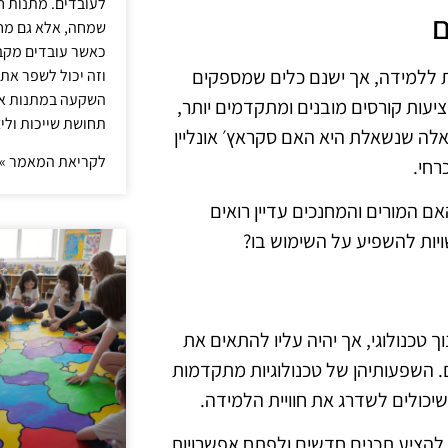
לעובדים. מתנות ח
ם
שמחה, אלא גם מחז
כאשר עובדים מקבל
ית ללמידה, אך ישנם כלים שמספקים
וזה יכול לשפר את 
השקעה במתנות איכ
 מעמיקה יותר. פלטפורמות כמו Code.org או Tynker מציעות קורסים מובנים ומתקדמים יותר,
תחושת שייכות וליצ
אלה שנשאלת היא האם סקראץ׳ אונליין
לקריאת המאמר »
רחי.
ם המורים והמחנכים עדיין רואים
שויות להשפיע על השימוש בו?
נוך טכנולוגי, אך יהיה עליו להתאים את
. השפעותיהן של טכנולוגיות מתקדמות
שיכולים לשדרג את חוויית הלמידה.
, להציע תכנים חדשים ולפתח אפשרויות