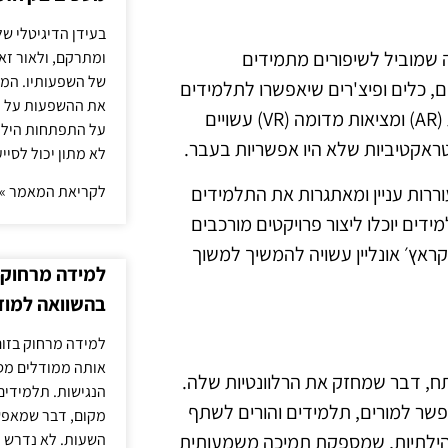
בעידן הדיגיטלי של
 שמוביל לשיפורים מתמידים
ומתרקם, ולאור זא
של השפעותיו. המעק
יותר של תכנים, כלים ופיצ'רים שיאפשרו לתלמידים
את ההשפעות על הב
ללמוד בצורה יעילה ומעניינת יותר. פיתוחים כמו מציאות מדויקת (AR) ומציאות מדומה (VR) עשויים
על התפתחות הילד.
טראקטיביות שלא היו אפשריות בעבר.
לא מתון יכול לסיי
ררות עניין ומאתגרות את התלמידים
לקריאת המאמר »
ים יוכלו ליצור פרויקטים מורכבים
ראץ׳ אונליין עשויה להמשיך למשוך
למידה מרחוק ב
בהשוואה למוד
למידה מרחוק בזום
אותה ממודלים מסו
, דבר שמחזק את הרלוונטיות שלה.
הנגישות. תלמידים
פשר למורים, תלמידים והורים לשתף
מקום, דבר שמאפש
השעות. לא נדרש ז
וקהילתיות, שמספקת תמיכה משמעותית