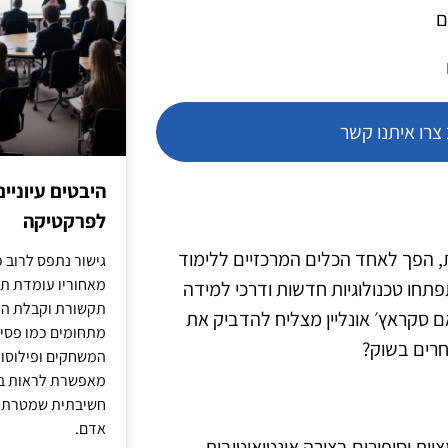
ם
רו איתנו קשר
היבטים עיוניי
לפרקטיקה
ות, הפך לאחד הכלים המרכזיים ללימוד
גישור נתפס לרוב כ
מאחוריו עומדת תש
תפתחו טכנולוגיות חדשות ודרכי למידה
תקשורת וקבלת החל
 שמעלה שאלות לגבי רלוונטיות הכלי בשנת 2025. האם סקראץ׳ אונליין מצליח להדביק את
מתחומים כמו פסיכו
חרים בשוק?
המשחקים ופילוסופי
מאפשרת לראות בג
חשיבתית שמטרתה ש
אדם.
ות וסיפורים בצורה אינטואיטיבית.