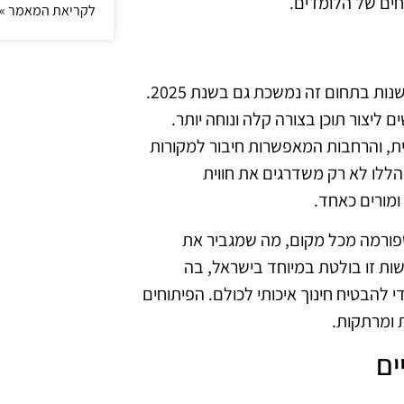
חים של הלומדים.
לקריאת המאמר »
בעשור האחרון, סקראץ׳ אונליין עברה שינויים משמעותיים, והחדשנות בתחום זה נמשכת גם בשנת 2025.
יצור תוכן בצורה קלה ונוחה יותר.
ית, והרחבות המאפשרות חיבור למקורות
הללו לא רק משדרגים את חווית
מורים כאחד.
פורמה מכל מקום, מה שמגביר את
שות זו בולטת במיוחד בישראל, בה
י להבטיח חינוך איכותי לכולם. הפיתוחים
ת ומרתקות.
ים