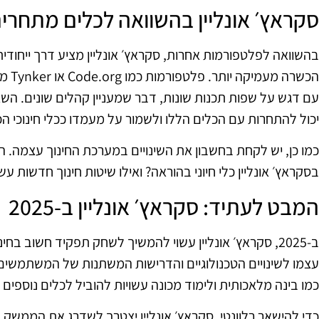
סקראץ׳ אונליין בהשוואה לכלים מתחרי
בהשוואה לפלטפורמות אחרות, סקראץ׳ אונליין מציע דרך ייחוד
הכשרה
עם דגש על שפות תכנות שונות, דבר שמעניין קהלים שונים. הש
יכול להתחרות עם הכלים הללו ולשמור על מעמדו ככלי חינוכי הכ
כמו כן, יש לקחת בחשבון את השינויים במערכת החינוך עצמה. הא
בסקראץ׳ אונליין כלי חיוני בהוראה? ואילו שיטות חינוך חדשות ע
המבט לעתיד: סקראץ׳ אונליין ב‑2025
ב‑2025, סקראץ׳ אונליין עשוי להמשיך לשחק תפקיד חשוב בחי
עצמו לשינויים הטכנולוגיים והדרישות המשתנות של המשתמשים
כמו בינה מלאכותית ולימוד מכונה עשויות להוביל לכלים נוספים 
כדי להישאר רלוונטי, סקראץ׳ אונליין יצטרך לשדרג את הממשק