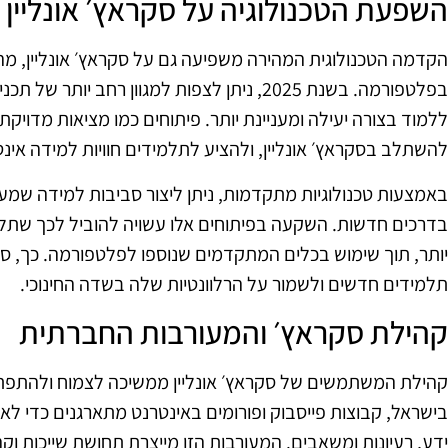
השפעת הטכנולוגיה על סקראץ׳ אונליין
הקדמה הטכנולוגית המהירה משפיעה גם על סקראץ׳ אונליין, מה
בפלטפורמה. בשנת 2025, ניתן לצפות למגוון רחב 
להשתלב בסקראץ׳ אונליין, ולהציע לתלמידים חוויות למידה אינ
באמצעות טכנולוגיות מתקדמות, ניתן ליצור סביבות למידה שמעו
בדרכים חדשות. השקעה בפיתוחים אלו עשויה להוביל לכך שתלמיד
יותר, תוך שימוש בכלים המתקדמים שנוספו לפלטפורמה. כך, סק
תלמידים חדשים ולשמור על הרלוונטיות שלה בשדה החינוכי.
קהילת סקראץ׳ והמעורבות החברתית
קהילת המשתמשים של סקראץ׳ אונליין ממשיכה לצמוח ולהתפתח
בישראל, קבוצות פייסבוק ופורומים באינטרנט מתארגנים כדי לא
ידע, רעיונות ומשאבים. המעורבות הזו מייצרת תחושת שייכות 