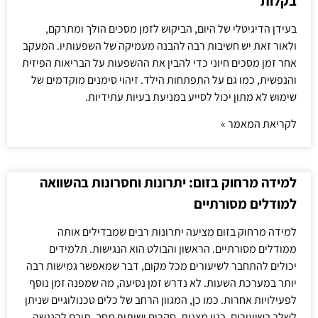
בקלות
בעידן הדיגיטלי של היום, הביקוש לזמן מסכים הולך ומתרקם,
ולאור זאת יש חשיבות רבה להבנה מעמיקה של השפעותיו. המעקב
אחר זמן מסכים חיוני כדי להבין את ההשפעות על הבריאות הפיזית
והנפשית, כמו גם על התפתחות הילד. זיהוי סימנים מוקדמים של
שימוש לא מתון יכול לסייע במניעת בעיות עתידיות.
לקריאת המאמר »
למידה מרחוק בזום: יתרונות וחסרונות בהשוואה
למודלים מסורתיים
למידה מרחוק בזום מציעה יתרונות רבים שמבדילים אותה
ממודלים מסורתיים. הראשון והבולט הוא הנגישות. תלמידים
יכולים להתחבר לשיעורים מכל מקום, דבר שמאפשר גמישות רבה
יותר במערכת השעות. לא נדרש זמן נסיעה, מה שמפנה זמן נוסף
לפעילויות אחרות. כמו כן, המגוון הרחב של כלים טכנולוגיים שניתן
לשלב בשיעורים, כגון מצגות, סקרים ושיתוף מסך, תורם להנגשה