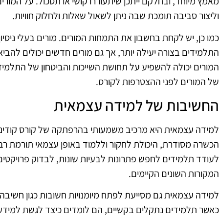
מאמץ מיוחד, ובחלקם ייתכן שיתעוררו קושי או תסכול. על המורים 
וליצור סביבה תומכת שבה ניתן לשאול שאלות ולחלוק חוויות.
כמו כן, יש לקחת בחשבון את התמחות המורים. מורים בעלי ניסיון
התלמידים בצורה יעילה יותר, אך גם מורים חדשים יכולים להביא
המורים יכולה להשפיע על תחושת השייכות והביטחון של התלמידים
של המורים לפני ההצטרפות לקורס.
החשיבות של למידה עצמאית
למידה עצמאית היא מרכיב משמעותי בהרפתקה של קורס קודינג
הכשרה מסודרת, היכולת לחקור וללמוד באופן עצמאי תורמת רב
לעודד תלמידים לחפש פתרונות לבעיות שונות, לבדוק פרויקטים 
המקורות השונים הקיימים.
למידה עצמאית גם מסייעת לפתח מיומנויות חשובות כגון חשיבה בי
כאשר תלמידים נתקלים בקשיים, הם לומדים כיצד לגשת למידע