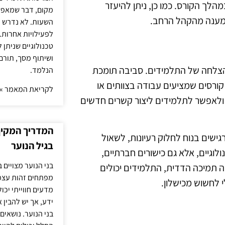
לך הקורס. כמו כן, ניתן להיעזר
מקום, דבר שמאפש
 מענה מהקהל הרחב.
השעות. לא נדרש ז
לפעילויות אחרות. 
טכנולוגיים שניתן 
ושיתוף מסך, תורם
 הצלחה של התלמידים. סביבה תומכת
הנלמד.
קורסים שמציעים עבודה בצוותים או
לקריאת המאמר »
 ולאפשר לתלמידים ליצור קשרים חדשים
המדריך המקיף 
שים בנוח לחלוק רעיונות, לשאול
בגיל הנוער
לוגיים, אלא גם כישורים חברתיים,
בני הנוער מצויים 
 תמיכה הדדית, התלמידים יכולים
מפתחים זהות עצמי
 לחשוש מכישלון.
מדעים חווייתי יכ
ידע, אך יש להבין 
בני הנוער. נושאים 