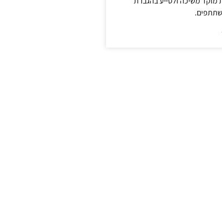
ת מוקד משיכה ולסייע בהגברת
שתתפים.