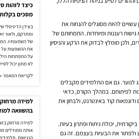
וההורים לסייע בניהול הציפיות הללו,
כיצד לזהות ס
מסכים בקלות
 עשויים להיות מסוגלים להנחות את
בעידן הדיגיטלי של
 גישות רעננות ומיוחדות. התמחותם של
ומתרקם, ולאור זא
של השפעותיו. המעק
, ולכן מומלץ לבדוק את הרקע והניסיון
את ההשפעות על הב
על התפתחות הילד.
לא מתון יכול לסיי
לקריאת המאמר »
 לנוער. גם אם התלמידים מקבלים
ות לפיתוחם. במהלך הקורס, כדאי
ודוגמאות קוד באינטרנט, ולבחון את
למידה מרחוק ב
בהשוואה למוד
למידה מרחוק בזום
קורתית, יכולת ניתוח ופתרון בעיות.
אותה ממודלים מסו
 ולפתור את הבעיות בעצמם. זה גם
הנגישות. תלמידים