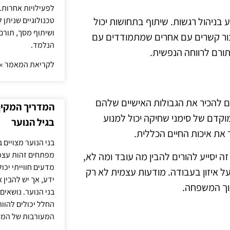
לפעילויות אחרות. 
טכנולוגיים שניתן 
 בניהול רגשות. שיתוף בתחושות יכול
ושיתוף מסך, תורם
ליצור קשרים עם אחרים שמתמודדים עם
הנלמד.
תורם לרווחה הנפשית.
לקריאת המאמר »
ים להכיר את הגבולות האישיים שלהם
המדריך המקיף 
מוקדם של סימני שחיקה יכול למנוע
בגיל הנוער
את איכות החיים הכללית.
בני הנוער מצויים 
מפתחים זהות עצמי
ה יסייע להורים להבין מה עובד ומה לא,
מדעים חווייתי יכ
על איזון בעבודה. מודעות עצמית לא רק
ידע, אך יש להבין 
תוך המשפחה.
בני הנוער. נושאים 
החלל יכולים להוו
המעורבות של המ