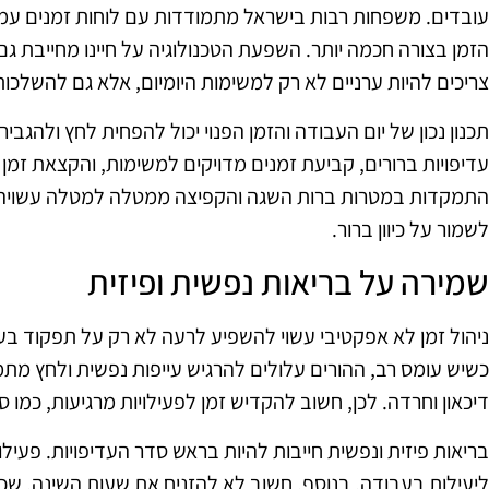
עובדים. משפחות רבות בישראל מתמודדות עם לוחות זמנים עמוס
הזמן בצורה חכמה יותר. השפעת הטכנולוגיה על חיינו מחייבת גם ש
צריכים להיות ערניים לא רק למשימות היומיום, אלא גם להשלכו
תכנון נכון של יום העבודה והזמן הפנוי יכול להפחית לחץ ולהגביר
עדיפויות ברורים, קביעת זמנים מדויקים למשימות, והקצאת זמן א
התמקדות במטרות ברות השגה והקפיצה ממטלה למטלה עשויה לה
לשמור על כיוון ברור.
שמירה על בריאות נפשית ופיזית
ניהול זמן לא אפקטיבי עשוי להשפיע לרעה לא רק על תפקוד בע
כשיש עומס רב, ההורים עלולים להרגיש עייפות נפשית ולחץ מת
דיכאון וחרדה. לכן, חשוב להקדיש זמן לפעילויות מרגיעות, כמו ס
בריאות פיזית ונפשית חייבות להיות בראש סדר העדיפויות. פעי
ליעילות בעבודה. בנוסף, חשוב לא להזניח את שעות השינה, שכן