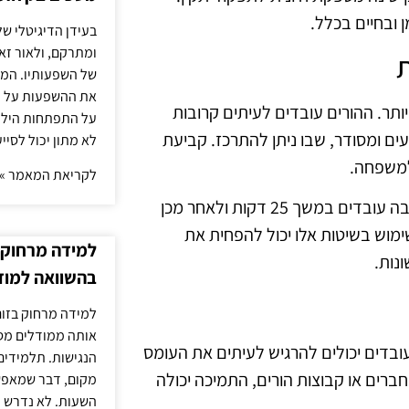
 ובחיים בכלל.
בעידן הדיגיטלי של
ומתרקם, ולאור זא
ת
של השפעותיו. המעק
את ההשפעות על הב
ותר. ההורים עובדים לעיתים קרובות
על התפתחות הילד.
ים ומסודר, שבו ניתן להתרכז. קביעת
לא מתון יכול לסיי
למשפחה.
לקריאת המאמר »
בנוסף, יש להפעיל טכניקות לניהול זמן, כמו טכניקת פומודורו, שבה עובדים במשך 25 דקות ולאחר מכן
שימוש בשיטות אלו יכול להפחית את
למידה מרחוק ב
נות.
בהשוואה למוד
למידה מרחוק בזום
אותה ממודלים מסו
עובדים יכולים להרגיש לעיתים את העומס
הנגישות. תלמידים
חברים או קבוצות הורים, התמיכה יכולה
מקום, דבר שמאפש
השעות. לא נדרש ז