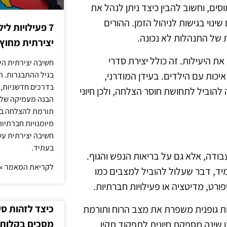
ים, וחשוב להבין כיצד ניתן לנהל את
ינוי בגישות לניהול הזמן. ההורים
7 פעילויות ל
ת של התנהלות לא נכונה.
יצירתית מחוץ
 את היעילות. זה כולל יצירת סדרי
חשיבה יצירתית היא
יכות עם הילדים. בעידן המודרני,
בגיל ההתבגרות. ה
בדרכים חדשניות, 
וביל לתחושת חוסר הצלחה, ולכן חיוני
הבנה מעמיקה של ה
תורמת להצלחה בלי
מיומנויות חברתיות
חשיבה יצירתית עש
בעתיד.
בודה, אלא גם על בריאות הנפש והגוף.
לקריאת המאמר »
מיד, דבר שעלול להוביל למצבים כמו
פורט, מדיטציה או פעילויות חברתיות.
כיצד לזהות ס
לות גופנית משפרת את מצב הרוח ותורמת
מסכים בקלות
 שינה מספקת חיונית לתפקוד תקין.