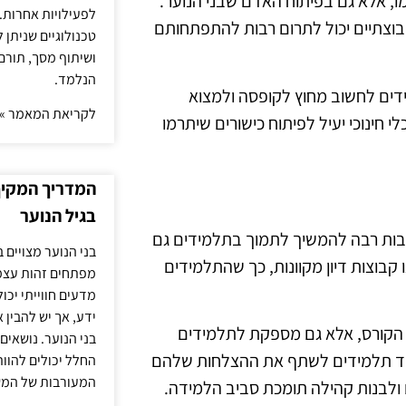
ו, אלא גם בפיתוח האדם שבני הנוער.
לפעילויות אחרות. 
בוצתיים יכול לתרום רבות להתפתחותם
טכנולוגיים שניתן 
ושיתוף מסך, תורם
הנלמד.
דים לחשוב מחוץ לקופסה ולמצוא
לקריאת המאמר »
 חינוכי יעיל לפיתוח כישורים שיתרמו
המדריך המקיף 
בגיל הנוער
יבות רבה להמשיך לתמוך בתלמידים גם
בני הנוער מצויים 
קבוצות דיון מקוונות, כך שהתלמידים
מפתחים זהות עצמי
מדעים חווייתי יכ
ידע, אך יש להבין 
 הקורס, אלא גם מספקת לתלמידים
בני הנוער. נושאים 
עודד תלמידים לשתף את ההצלחות שלהם
החלל יכולים להוו
המעורבות של המ
ולבנות קהילה תומכת סביב הלמידה.