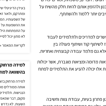
ן ולהזמין אותם להיות חלק מהשיח על
בעידן הדיגיטלי של
יבים יותר ללמוד ולהשתתף.
ומתרקם, ולאור זא
של השפעותיו. המעק
את ההשפעות על הב
על התפתחות הילד.
לא מתון יכול לסיי
פשרים למדריכים ולתלמידים לעבוד
GitHu יכולות לשמש כמרכז לשיתוף קוד ושיתוף פעולה בין
לקריאת המאמר »
 אלא גם מלמד עבודה קבוצתית ואחריות.
אות מדומה ומציאות מוגברת, אשר יכולות
למידה מרחוק ב
ות אלו יכולה להניע את התלמידים לפתח
בהשוואה למוד
למידה מרחוק בזום
אותה ממודלים מסו
הנגישות. תלמידים
מקום, דבר שמאפש
ן פתרון בעיות, עבודת צוות וחשיבה
השעות. לא נדרש ז