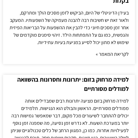
בקלות
בעידן הדיגיטלי של היום, הביקוש לזמן מסכים הולך ומתרקם,
ולאור זאת יש חשיבות רבה להבנה מעמיקה של השפעותיו. המעקב
אחר זמן מסכים חיוני כדי להבין את ההשפעות על הבריאות הפיזית
והנפשית, כמו גם על התפתחות הילד. זיהוי סימנים מוקדמים של
שימוש לא מתון יכול לסייע במניעת בעיות עתידיות.
לקריאת המאמר »
למידה מרחוק בזום: יתרונות וחסרונות בהשוואה
למודלים מסורתיים
למידה מרחוק בזום מציעה יתרונות רבים שמבדילים אותה
ממודלים מסורתיים. הראשון והבולט הוא הנגישות. תלמידים
יכולים להתחבר לשיעורים מכל מקום, דבר שמאפשר גמישות רבה
יותר במערכת השעות. לא נדרש זמן נסיעה, מה שמפנה זמן נוסף
לפעילויות אחרות. כמו כן, המגוון הרחב של כלים טכנולוגיים שניתן
לשלב בשיעורים, כגון מצגות, סקרים ושיתוף מסך, תורם להנגשה