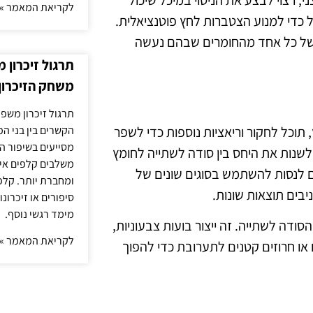
י, רצוי לבצע את הניסוי במיכל שיכול
לקריאת המאמר »
כדי למנוע הצטברות לחץ פוטנציאלית.
ה של כל אחד מהחומרים שבהם נעשה
תרגול זיכרון 
משחק הזיכרון
תרגול זיכרון משפח
הקשרים בין בני ה
וכל לחקור וריאציות נוספות כדי לשפר
מסייעים בשיפור הי
לשנות את היחס בין סודה לשתייה לחומץ
משלבים קלפים איש
ם לנסות להשתמש בסוגים שונים של
ומחברת יותר. קלפי
יבים תוצאות שונות.
סיפורים או זיכרו
מימד רגשי נוסף.
סודה לשתייה. זה ייצור בועות צבעוניות,
לקריאת המאמר »
ם או חרוזים קטנים לתערובת כדי להפוך