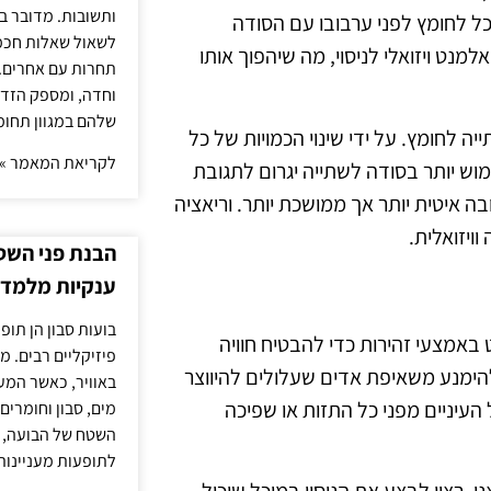
ותשובות. מדובר ב
 לחומץ לפני ערבובו עם הסודה
לשאול שאלות חכמו
מנט ויזואלי לניסוי, מה שיהפוך אותו
תחרות עם אחרים. 
וחדה, ומספק הזד
שלהם במגוון תחומ
יה לחומץ. על ידי שינוי הכמויות של כל
לקריאת המאמר »
מוש יותר בסודה לשתייה יגרום לתגובת
ה איטית יותר אך ממושכת יותר. וריאציה
ויזואלית.
הבנת פני השטח
ענקיות מלמדת
בועות סבון הן תו
 באמצעי זהירות כדי להבטיח חוויה
פיזיקליים רבים. מ
להימנע משאיפת אדים שעלולים להיווצר
באוויר, כאשר המ
העיניים מפני כל התזות או שפיכה
מים, סבון וחומרים
השטח של הבועה, ה
לתופעות מעניינות