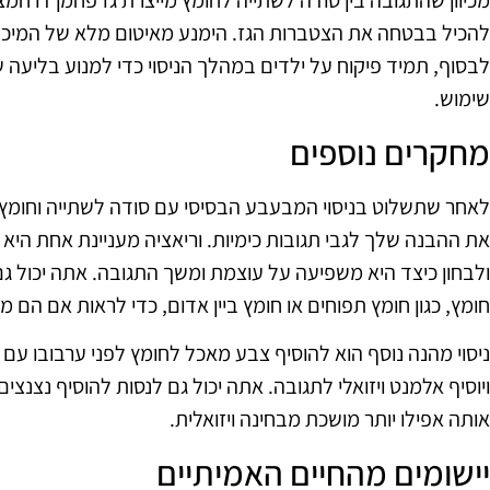
מכיוון שהתגובה בין סודה לשתייה לחומץ מייצרת גז פחמן דו חמצנ
להכיל בבטחה את הצטברות הגז. הימנע מאיטום מלא של המיכל 
לבסוף, תמיד פיקוח על ילדים במהלך הניסוי כדי למנוע בליע
שימוש.
מחקרים נוספים
לאחר שתשלוט בניסוי המבעבע הבסיסי עם סודה לשתייה וחומץ, ת
את ההבנה שלך לגבי תגובות כימיות. וריאציה מעניינת אחת היא 
ולבחון כיצד היא משפיעה על עוצמת ומשך התגובה. אתה יכול ג
חומץ, כגון חומץ תפוחים או חומץ ביין אדום, כדי לראות אם הם מנ
ניסוי מהנה נוסף הוא להוסיף צבע מאכל לחומץ לפני ערבובו עם ה
ויוסיף אלמנט ויזואלי לתגובה. אתה יכול גם לנסות להוסיף נצנצי
אותה אפילו יותר מושכת מבחינה ויזואלית.
יישומים מהחיים האמיתיים