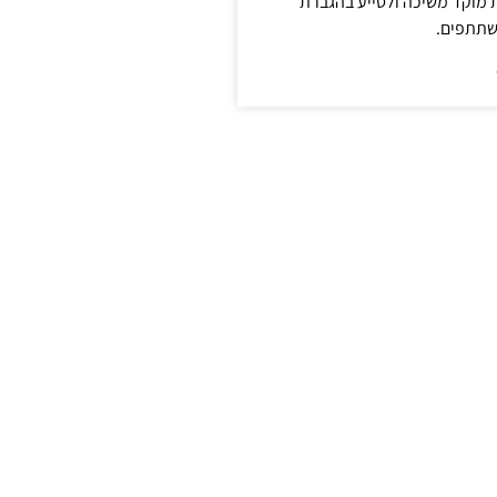
ת מוקד משיכה ולסייע בהגברת
שתתפים.