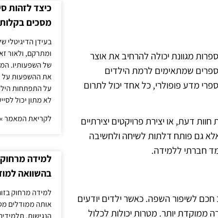
כיצד לזהות ס
מסכים בקלות
בעידן הדיגיטלי של
ומתרקם, ולאור זא
פרות מגוונת יכולה להרחיב את אוצר
של השפעותיו. המעק
בספרים שמתאימים לרמת הילדים
את ההשפעות על הב
 ספרי מדע פופולרי, כל אחד יכול לתרום
על התפתחות הילד.
לא מתון יכול לסיי
לקריאת המאמר »
 חוות דעת, או יצירת פרויקטים יצירתיים
אלא גם פותח דלתות לשיחה ולחשיבה
מד חברתי ללמידה.
למידה מרחוק ב
בהשוואה למוד
למידה מרחוק בזום
חכם לשיפור השפה. כאשר ילדים יודעים
אותה ממודלים מסו
 ממוקדת יותר. מטרות יכולות לכלול
הנגישות. תלמידים