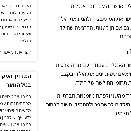
 או שיחה עם דובר אנגלית.
מקום, דבר שמאפש
השעות. לא נדרש ז
ר את המוטיבציה ולהניע את הילד
לפעילויות אחרות. 
טכנולוגיים שניתן 
גם אם הן קטנות. ההרגשה שהילד
ושיתוף מסך, תורם
תפתח.
הנלמד.
ה
לקריאת המאמר »
פור האנגלית. עבודה עם מורה פרטית
אים שמעניינים את הילד ובקצב
המדריך המקיף 
ת תחומי החולשה של הילד.
בגיל הנוער
ד מהשני ולפתח מיומנויות חברתיות.
בני הנוער מצויים 
מפתחים זהות עצמי
 הילדים להשתפר ולהתמיד. חשוב לבחור
מדעים חווייתי יכ
 תלמיד.
ידע, אך יש להבין 
בני הנוער. נושאים 