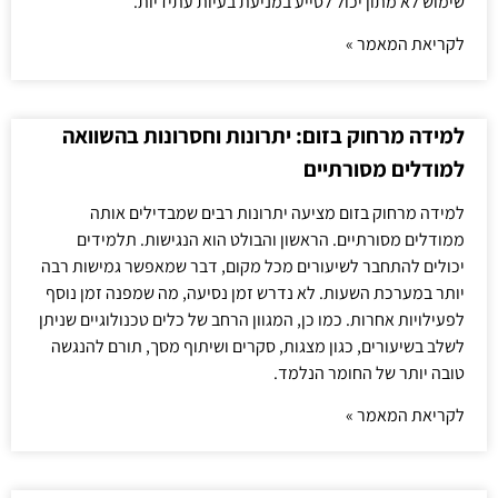
שימוש לא מתון יכול לסייע במניעת בעיות עתידיות.
לקריאת המאמר »
למידה מרחוק בזום: יתרונות וחסרונות בהשוואה
למודלים מסורתיים
למידה מרחוק בזום מציעה יתרונות רבים שמבדילים אותה
ממודלים מסורתיים. הראשון והבולט הוא הנגישות. תלמידים
יכולים להתחבר לשיעורים מכל מקום, דבר שמאפשר גמישות רבה
יותר במערכת השעות. לא נדרש זמן נסיעה, מה שמפנה זמן נוסף
לפעילויות אחרות. כמו כן, המגוון הרחב של כלים טכנולוגיים שניתן
לשלב בשיעורים, כגון מצגות, סקרים ושיתוף מסך, תורם להנגשה
טובה יותר של החומר הנלמד.
לקריאת המאמר »