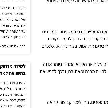
וף את בני המשפחה לעולם הספרותי
בעידן הדיגיטלי של
ומתרקם, ולאור זא
של השפעותיו. המעק
את ההשפעות על הב
 את התעניינות בני המשפחה. תמריצים
על התפתחות הילד.
לא מתון יכול לסיי
כת נקודות שבה ניתן להמיר נקודות
גבירים את המוטיבציה לקרוא, אלא גם
לקריאת המאמר »
ם על תואר הקורא המהיר ביותר או זה
למידה מרחוק ב
 לחוויה מהנה ומאתגרת, ובכך להניע את
בהשוואה למוד
למידה מרחוק בזום
אותה ממודלים מסו
הנגישות. תלמידים
מקום, דבר שמאפש
מהספרים. ניתן ליצור קבוצות קריאה
השעות. לא נדרש ז