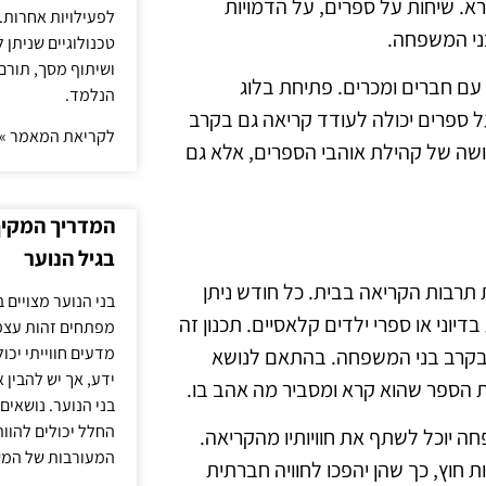
. שיחות על ספרים, על הדמויות
לפעילויות אחרות. 
בני המשפחה.
טכנולוגיים שניתן 
ושיתוף מסך, תורם
 עם חברים ומכרים. פתיחת בלוג
הנלמד.
ספרים יכולה לעודד קריאה גם בקרב
לקריאת המאמר »
שה של קהילת אוהבי הספרים, אלא גם
המדריך המקיף 
בגיל הנוער
ת תרבות הקריאה בבית. כל חודש ניתן
בני הנוער מצויים 
וני או ספרי ילדים קלאסיים. תכנון זה
מפתחים זהות עצמי
מדעים חווייתי יכ
ה בקרב בני המשפחה. בהתאם לנושא
ידע, אך יש להבין 
 הספר שהוא קרא ומסביר מה אהב בו.
בני הנוער. נושאים 
החלל יכולים להוו
חה יוכל לשתף את חוויותיו מהקריאה.
המעורבות של המ
ות חוץ, כך שהן יהפכו לחוויה חברתית