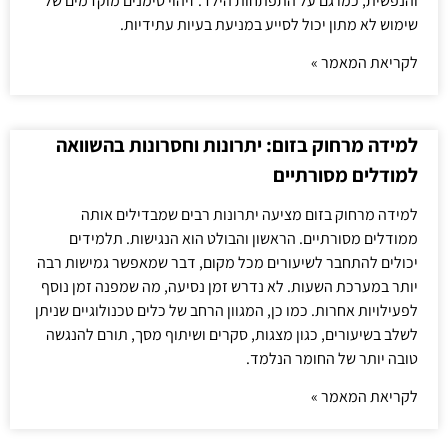
והנפשית, כמו גם על התפתחות הילד. זיהוי סימנים מוקדמים של
שימוש לא מתון יכול לסייע במניעת בעיות עתידיות.
לקריאת המאמר »
למידה מרחוק בזום: יתרונות וחסרונות בהשוואה
למודלים מסורתיים
למידה מרחוק בזום מציעה יתרונות רבים שמבדילים אותה
ממודלים מסורתיים. הראשון והבולט הוא הנגישות. תלמידים
יכולים להתחבר לשיעורים מכל מקום, דבר שמאפשר גמישות רבה
יותר במערכת השעות. לא נדרש זמן נסיעה, מה שמפנה זמן נוסף
לפעילויות אחרות. כמו כן, המגוון הרחב של כלים טכנולוגיים שניתן
לשלב בשיעורים, כגון מצגות, סקרים ושיתוף מסך, תורם להנגשה
טובה יותר של החומר הנלמד.
לקריאת המאמר »