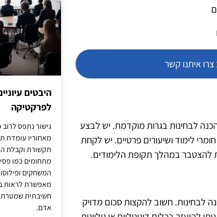
ם
רו איתנו קשר
היבטים עיוניי
לפרקטיקה
כנה לבחינות בגרות מוקדמת. יש לבצע
גישור נתפס לרוב כ
מאחוריו עומדת תש
ומרי לימוד ושיעורים פרטיים. יש לקחת
תקשורת וקבלת החל
ות להצטבר במהלך תקופת הלימודים.
מתחומים כמו פסיכו
המשחקים ופילוסופי
מאפשרת לראות בג
חשיבתית שמטרתה ש
נה לבחינות. חשוב להקצות סכום מדויק
אדם.
ן להיעזר בכלים דיגיטליים או גיליונות