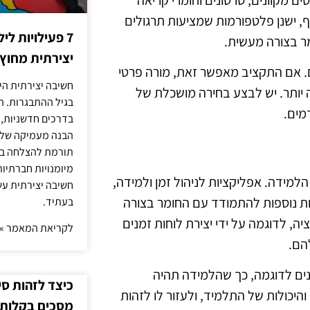
סף, ישנן פלטפורמות שמציעות תרגולים
7 פעילויות ל
ר בצורה מעשית.
יצירתית מחוץ
ים. אם התקציב מאפשר זאת, מורה פרטי
חשיבה יצירתית היא
 יותר. יש לבצע בחירה מושכלת של
בגיל ההתבגרות. ה
מים.
בדרכים חדשניות, 
הבנה מעמיקה של ה
תורמת להצלחה בלי
מיומנויות חברתיות
הלמידה. אפליקציות לניהול זמן ולמידה,
חשיבה יצירתית עש
ת נוספות להתמודד עם החומר בצורה
בעתיד.
יה, לדוגמה על ידי יצירת לוחות זמנים
לקריאת המאמר »
הם.
נים לדוגמה, כך שהלמידה תהיה
כיצד לזהות ס
היכולות של התלמיד, ולעזור לו לזהות
מסכים בקלות