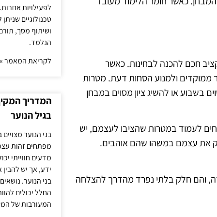
ם המבחן. כאשר חומר הלימוד מעובד
לפעילויות אחרות. 
טכנולוגיים שניתן 
ושיתוף מסך, תורם
הנלמד.
לקריאת המאמר »
ציב חכם להכנה לבחינות. כאשר
ר ממוקדים ולמנוע הסחות דעת. מטרות
ים בשבוע או להשיג ציון מסוים במבחן
המדריך המקיף 
בגיל הנוער
ליחים לעמוד במטרות שהציבו לעצמם, יש
בני הנוער מצויים 
ק את עצמם במשהו שהם אוהבים.
מפתחים זהות עצמי
מדעים חווייתי יכ
ידע, אך יש להבין 
דה, והם חלק בלתי נפרד מהדרך להצלחה
בני הנוער. נושאים 
החלל יכולים להוו
המעורבות של המ