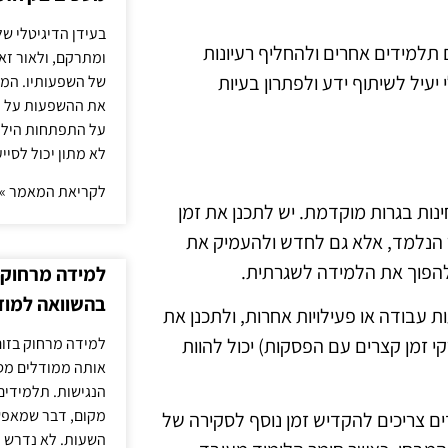
בעידן הדיגיטלי של
תלמידים אחרים ולהחליף רעיונות
ומתרקם, ולאור זא
 יעיל לשיתוף ידע ולפתרון בעיות
של השפעותיו. המעק
את ההשפעות על הב
על התפתחות הילד.
לא מתון יכול לסיי
לקריאת המאמר »
נות בגרות מוקדמת. יש לתכנן את זמן
 הנלמד, אלא גם לחדש ולהעמיק את
להפוך את הלמידה לשגרתית.
למידה מרחוק ב
בהשוואה למוד
עבודה או פעילויות אחרות, ולתכנן את
למידה מרחוק בזום
 זמן קצרים עם הפסקות) יכול להוות
אותה ממודלים מסו
הנגישות. תלמידים
מקום, דבר שמאפש
ים צריכים להקדיש זמן נוסף לסקירה של
השעות. לא נדרש ז