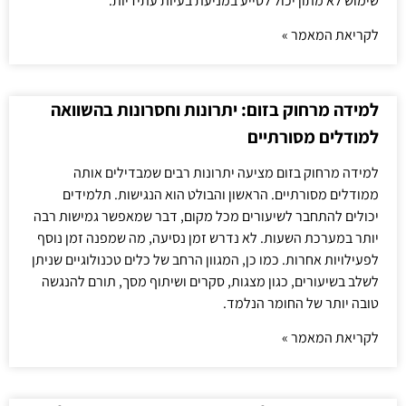
שימוש לא מתון יכול לסייע במניעת בעיות עתידיות.
לקריאת המאמר »
למידה מרחוק בזום: יתרונות וחסרונות בהשוואה
למודלים מסורתיים
למידה מרחוק בזום מציעה יתרונות רבים שמבדילים אותה
ממודלים מסורתיים. הראשון והבולט הוא הנגישות. תלמידים
יכולים להתחבר לשיעורים מכל מקום, דבר שמאפשר גמישות רבה
יותר במערכת השעות. לא נדרש זמן נסיעה, מה שמפנה זמן נוסף
לפעילויות אחרות. כמו כן, המגוון הרחב של כלים טכנולוגיים שניתן
לשלב בשיעורים, כגון מצגות, סקרים ושיתוף מסך, תורם להנגשה
טובה יותר של החומר הנלמד.
לקריאת המאמר »