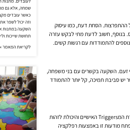
לעובדים. מתנות ח
שמחה, אלא גם מחז
כאשר עובדים מקבל
וזה יכול לשפר את 
ל ההתפרצות. הסחת דעת, כמו עיסוק
השקעה במתנות איכ
ס. בנוסף, חשוב לדעת מתי לבקש עזרה
תחושת שייכות וליצ
ם נוספים להתמודדות עם רגשות קשים.
לקריאת המאמר »
י זעם. השקעה בקשרים עם בני משפחה,
ר יש סביבת תמיכה, קל יותר להתמודד
מודעות עצמית היא כלי חשוב בהתמודדות עם התקפי זעם. הכרת המTriggers האישיים והיכולת לזהות
פתח מודעות זו באמצעות רפלקציה