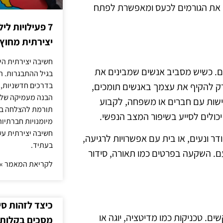
ין את הגורמים לכעס ומאפשרת לפתח
7 פעילויות ל
יצירתית מחוץ
חשיבה יצירתית היא
. כשיש מסביב אנשים שמבינים את
בגיל ההתבגרות. ה
רק להקיף את עצמך באנשים תומכים,
בדרכים חדשניות, 
הבנה מעמיקה של ה
גישות עם חברים או משפחה, לקבוע
תורמת להצלחה בלי
 יכולים לסייע בשיפור המצב הנפשי.
מיומנויות חברתיות
חשיבה יצירתית עש
ר ונעים, או בית עם אפשרויות לרגיעה,
בעתיד.
ם. השקעה בפרטים כמו תאורה, סידור
לקריאת המאמר »
כיצד לזהות ס
ם. טכניקות כמו מדיטציה, יוגה או
מסכים בקלות