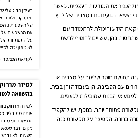
ץ ולהגביר את המודעות העצמית. כאשר
בעידן הדיגיטלי של
ת להישאר רגועים גם במצבים של לחץ.
ומתרקם, ולאור זא
של השפעותיו. המעק
יק את הידע והיכולת להתמודד עם
את ההשפעות על הב
השתתפות בהן, עשויים להוסיף לרשת
על התפתחות הילד.
לא מתון יכול לסיי
לקריאת המאמר »
שנה תחושת חוסר שליטה על מצבים או
למידה מרחוק ב
ורים עם הסביבה, הן בעבודה והן בבית.
בהשוואה למוד
 למנוע אי הבנות שמובילות לכעסים.
למידה מרחוק בזום
תקשורת פתוחה יותר. בנוסף, יש להקפיד
אותה ממודלים מסו
ורה ברורה. הקפיצה על תקשורת כנה
הנגישות. תלמידים
מקום, דבר שמאפש
השעות. לא נדרש ז