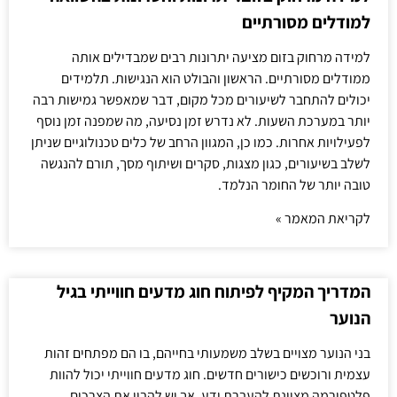
למודלים מסורתיים
למידה מרחוק בזום מציעה יתרונות רבים שמבדילים אותה
ממודלים מסורתיים. הראשון והבולט הוא הנגישות. תלמידים
יכולים להתחבר לשיעורים מכל מקום, דבר שמאפשר גמישות רבה
יותר במערכת השעות. לא נדרש זמן נסיעה, מה שמפנה זמן נוסף
לפעילויות אחרות. כמו כן, המגוון הרחב של כלים טכנולוגיים שניתן
לשלב בשיעורים, כגון מצגות, סקרים ושיתוף מסך, תורם להנגשה
טובה יותר של החומר הנלמד.
לקריאת המאמר »
המדריך המקיף לפיתוח חוג מדעים חווייתי בגיל
הנוער
בני הנוער מצויים בשלב משמעותי בחייהם, בו הם מפתחים זהות
עצמית ורוכשים כישורים חדשים. חוג מדעים חווייתי יכול להוות
פלטפורמה מצוינת להעברת ידע, אך יש להבין את הצרכים