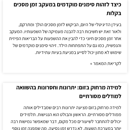
כיצד לזהות סימנים מוקדמים במעקב זמן מסכים
בקלות
בעידן הדיגיטלי של היום, הביקוש לזמן מסכים הולך ומתרקם,
ולאור זאת יש חשיבות רבה להבנה מעמיקה של השפעותיו. המעקב
אחר זמן מסכים חיוני כדי להבין את ההשפעות על הבריאות הפיזית
והנפשית, כמו גם על התפתחות הילד. זיהוי סימנים מוקדמים של
שימוש לא מתון יכול לסייע במניעת בעיות עתידיות.
לקריאת המאמר »
למידה מרחוק בזום: יתרונות וחסרונות בהשוואה
למודלים מסורתיים
למידה מרחוק בזום מציעה יתרונות רבים שמבדילים אותה
ממודלים מסורתיים. הראשון והבולט הוא הנגישות. תלמידים
יכולים להתחבר לשיעורים מכל מקום, דבר שמאפשר גמישות רבה
יותר במערכת השעות. לא נדרש זמן נסיעה, מה שמפנה זמן נוסף