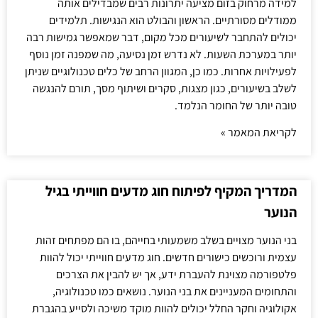
למידה מרחוק בזום מציעה יתרונות רבים שמבדילים אותה
ממודלים מסורתיים. הראשון והבולט הוא הנגישות. תלמידים
יכולים להתחבר לשיעורים מכל מקום, דבר שמאפשר גמישות רבה
יותר במערכת השעות. לא נדרש זמן נסיעה, מה שמפנה זמן נוסף
לפעילויות אחרות. כמו כן, המגוון הרחב של כלים טכנולוגיים שניתן
לשלב בשיעורים, כגון מצגות, סקרים ושיתוף מסך, תורם להנגשה
טובה יותר של החומר הנלמד.
לקריאת המאמר »
המדריך המקיף לפיתוח חוג מדעים חווייתי בגיל
הנוער
בני הנוער מצויים בשלב משמעותי בחייהם, בו הם מפתחים זהות
עצמית ורוכשים כישורים חדשים. חוג מדעים חווייתי יכול להוות
פלטפורמה מצוינת להעברת ידע, אך יש להבין את הצרכים
והתחומים המעניינים את בני הנוער. נושאים כמו טכנולוגיה,
אקולוגיה וחקר החלל יכולים להוות מוקד משיכה ולסייע בהגברת